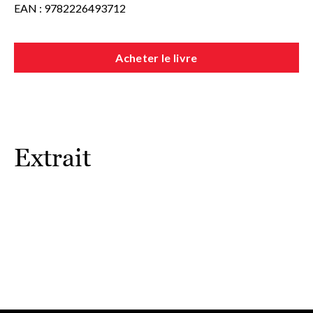
EAN : 9782226493712
Autrice de science-fiction et de littérature jeunesse, Kritika H.
Rao a vécu en Inde, en Australie, au Canada et dans le sultanat
d'Oman.
Les Survivants du ciel
, premier volume d'une trilogie
mêlant fantasy et science-fiction climatique, l'a révélée à un
Acheter le livre
large public.
Extrait