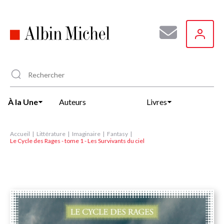
Aller
au
contenu
principal
À la Une
Auteurs
Livres
Accueil
Littérature
Imaginaire
Fantasy
Le Cycle des Rages - tome 1 - Les Survivants du ciel