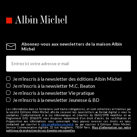
Abonnez-vous aux newsletters de la maison Albin
Michel
Newsletters
Je m’inscris à la newsletter des éditions Albin Michel
Je m'inscris à la newsletter M.C. Beaton
Je m’inscris à la newsletter Vie pratique
Je m’inscris à la newsletter Jeunesse & BD
Les informations dans ce formulaire sont toutes obligatoires, et sont collectées et traitées par
la société Editions Albin Michel, afin de recevoir nos newsletters au format digital si vous le
souhaitez. Conformément à la Loi Informatique et Libertés du 06/01/1978 modifiée et au
Règlement (UE) 2016/679, vous disposez notamment d'un droit d'accès, de rectification et
d’opposition aux informations vous concernant. Vous pouvez exercer ces droits en nous
contactant par courriel à
info-site@albin-michel.fr
ou par courrier à Editions Albin Michel,
Service Communication digitale, 22 rue Huyghens, 75014 Paris.
Plus d’information sur notre
politique de protection de vos données personnelles
.