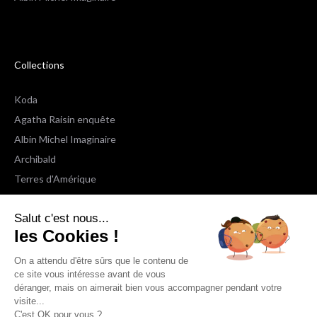
Collections
Koda
Agatha Raisin enquête
Albin Michel Imaginaire
Archibald
Terres d'Amérique
Espaces Libres Poche
Salut c'est nous...
NOX
les Cookies !
Wiz
Voir toutes les collections
On a attendu d'être sûrs que le contenu de
ce site vous intéresse avant de vous
déranger, mais on aimerait bien vous accompagner pendant votre
Nous suivre
visite...
C'est OK pour vous ?