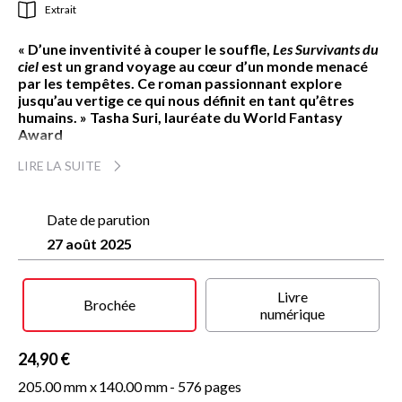
Extrait
« D’une inventivité à couper le souffle,
Les Survivants du
ciel
est un grand voyage au cœur d’un monde menacé
par les tempêtes. Ce roman passionnant explore
jusqu’au vertige ce qui nous définit en tant qu’êtres
humains. » Tasha Suri, lauréate du World Fantasy
Award
Après une catastrophe globale, l’humanité s’est réfugiée
LIRE LA SUITE
dans les cieux, parmi des cités végétales maintenues en
lévitation grâce à la trajection, une magie que les
architectes sont les seuls à maîtriser.
Date de parution
27 août 2025
Iravan fait partie de cette puissante caste. Soupçonné
d’avoir succombé à l’extase, un état second redouté de tous,
car susceptible de provoquer la disparition totale d’une cité,
il risque de tout perdre. Même l’amour de sa femme, Ahilya,
Livre
Brochée
l’unique archéologue de la cité de Nakshar.
numérique
Alors que leur mariage semble condamné et au moment où
24,90 €
Nakshar s’enfonce peu à peu dans des zones de turbulence
dangereuses, Ahilya fait une découverte archéologique
205.00 mm x
140.00 mm
- 576 pages
extraordinaire qui remet soudain tout en question.