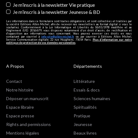
Je m’inscris à la newsletter Vie pratique
Je m’inscris à la newsletter Jeunesse & BD
Les informations dans ce formulaire sont toutes obligatoires, et sont collectées et traitées par
la société Editions Albin Michel, afin de recevoir nos newsletters au format digital si vous le
souhaitez. Conformément à la Loi Informatique et Libertés du 06/01/1978 modifiée et au
Règlement (UE) 2016/679, vous disposez notamment d'un droit d'accès, de rectification et
d’opposition aux informations vous concernant. Vous pouvez exercer ces droits en nous
contactant par courriel à
info-site@albin-michel.fr
ou par courrier à Editions Albin Michel,
Service Communication digitale, 22 rue Huyghens, 75014 Paris.
Plus d’information sur notre
politique de protection de vos données personnelles
.
A Propos
Départements
Contact
Littérature
Notre histoire
Essais & docs
Déposer un manuscrit
Sciences humaines
Espace libraire
Spiritualités
Espace presse
Pratique
Rights and permissions
Jeunesse
Mentions légales
Beaux livres