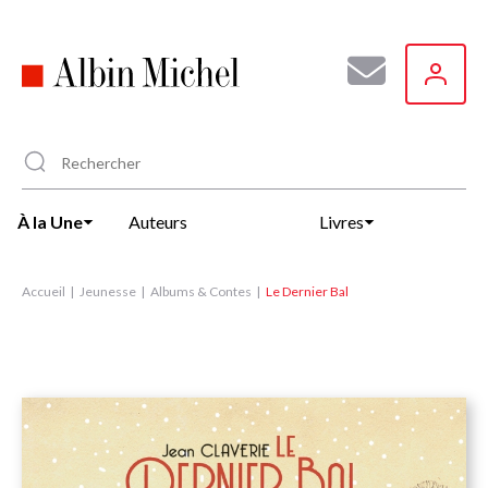
Aller
au
contenu
principal
À la Une
Auteurs
Livres
Accueil
Jeunesse
Albums & Contes
Le Dernier Bal