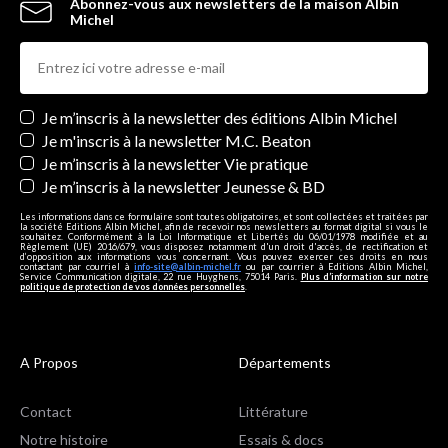
Abonnez-vous aux newsletters de la maison Albin
Michel
Newsletters
Je m’inscris à la newsletter des éditions Albin Michel
Je m'inscris à la newsletter M.C. Beaton
Je m’inscris à la newsletter Vie pratique
Je m’inscris à la newsletter Jeunesse & BD
Les informations dans ce formulaire sont toutes obligatoires, et sont collectées et traitées par
la société Editions Albin Michel, afin de recevoir nos newsletters au format digital si vous le
souhaitez. Conformément à la Loi Informatique et Libertés du 06/01/1978 modifiée et au
Règlement (UE) 2016/679, vous disposez notamment d'un droit d'accès, de rectification et
d’opposition aux informations vous concernant. Vous pouvez exercer ces droits en nous
contactant par courriel à
info-site@albin-michel.fr
ou par courrier à Editions Albin Michel,
Service Communication digitale, 22 rue Huyghens, 75014 Paris.
Plus d’information sur notre
politique de protection de vos données personnelles
.
A Propos
Départements
Contact
Littérature
Notre histoire
Essais & docs