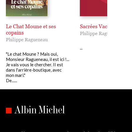
Le Chat Moune et ses
Sacrées Vacances
copains
Philippe Ragueneau
Philippe Ragueneau
...
"Le chat Moune ? Mais oui,
Monsieur Ragueneau, il est ici !...
Je vais vous le chercher. II est
dans l'arrière-boutique, avec
mon mari."
De......