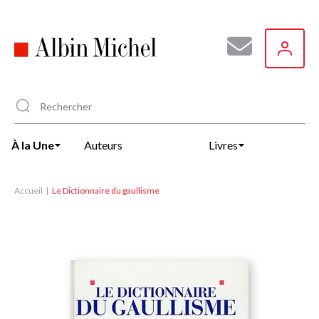
Aller
au
contenu
principal
À la Une
Auteurs
Livres
Accueil
Le Dictionnaire du gaullisme