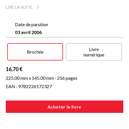
ouvrière... Engagé dans les tourmentes de la Commune,
LIRE LA SUITE
Julien réussit à quitter la capitale assiégée et à regagner
l'Ariège où l'attend peutêtre enfin le bonheur.
En retraçant le destin d'un jeune ouvrier, Georges-Patrick
Date de parution
Gleize nous offre un émouvant roman d'amour et d'Histoire,
03 avril 2006
un hommage à tous ceux qui parfois ont payé de leur vie le
prix de la liberté.
Livre
Brochée
numérique
16,70 €
225.00 mm x
145.00 mm
- 256 pages
EAN : 9782226172327
Acheter le livre