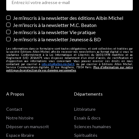
Newsletters
Je m’inscris à la newsletter des éditions Albin Michel
Je m'inscris à la newsletter M.C. Beaton
Je m’inscris à la newsletter Vie pratique
Je m’inscris à la newsletter Jeunesse & BD
Les informations dans ce formulaire sont toutes obligatoires, et sont collectées et traitées par
la société Editions Albin Michel, afin de recevoir nos newsletters au format digital si vous le
souhaitez. Conformément à la Loi Informatique et Libertés du 06/01/1978 modifiée et au
Règlement (UE) 2016/679, vous disposez notamment d'un droit d'accès, de rectification et
d’opposition aux informations vous concernant. Vous pouvez exercer ces droits en nous
contactant par courriel à
info-site@albin-michel.fr
ou par courrier à Editions Albin Michel,
Service Communication digitale, 22 rue Huyghens, 75014 Paris.
Plus d’information sur notre
politique de protection de vos données personnelles
.
A Propos
Départements
Contact
Littérature
Notre histoire
Essais & docs
Déposer un manuscrit
Sciences humaines
Espace libraire
Spiritualités