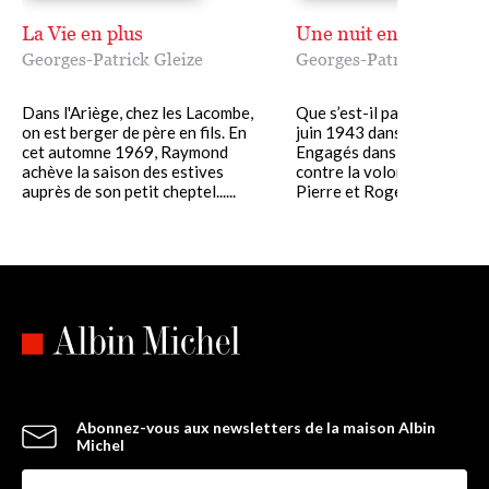
La Vie en plus
Une nuit en juin
Georges-Patrick Gleize
Georges-Patrick Gleize
Dans l'Ariège, chez les Lacombe,
Que s’est-il passé cette nui
on est berger de père en fils. En
juin 1943 dans la montagn
cet automne 1969, Raymond
Engagés dans la Résistanc
achève la saison des estives
contre la volonté de leur p
auprès de son petit cheptel......
Pierre et Roger Barrès......
Abonnez-vous aux newsletters de la maison Albin
Michel