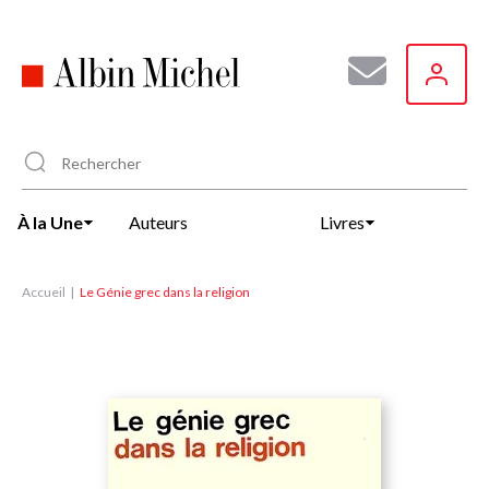
Aller
au
contenu
principal
À la Une
Auteurs
Livres
Accueil
Le Génie grec dans la religion