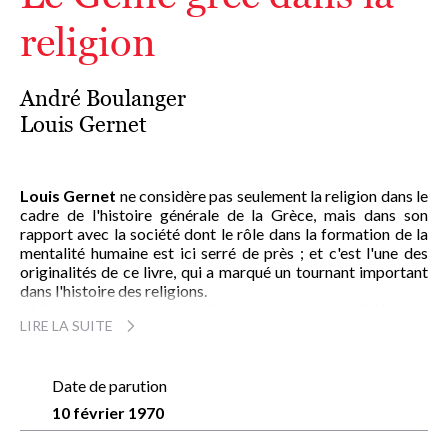
religion
André Boulanger
Louis Gernet
Louis Gernet
ne considère pas seulement la religion dans le
cadre de l'histoire générale de la Grèce, mais dans son
rapport avec la société dont le rôle dans la formation de la
mentalité humaine est ici serré de près ; et c'est l'une des
originalités de ce livre, qui a marqué un tournant important
dans l'histoire des religions.
Mélange, par son origine, d'éléments égéens et d'éléments
LIRE LA SUITE
indo-européens qui ont commencé leur fusion dès l'époque
mycénienne - un millénaire avant l'époque classique - la
religion grecque, qui reçut encore bien d'autres influences, a
eu une évolution complexe. L. Gernet en retrace des
Date de parution
épisodes essentiels au cours de la première partie de son
10 février 1970
ouvrage. Il montre que bien des points restent obscurs, mais
il semble certain qu'« une bonne part de la religion officielle