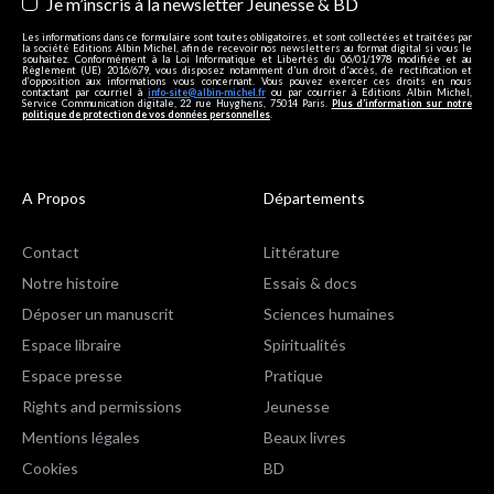
Je m’inscris à la newsletter Jeunesse & BD
Les informations dans ce formulaire sont toutes obligatoires, et sont collectées et traitées par
la société Editions Albin Michel, afin de recevoir nos newsletters au format digital si vous le
souhaitez. Conformément à la Loi Informatique et Libertés du 06/01/1978 modifiée et au
Règlement (UE) 2016/679, vous disposez notamment d'un droit d'accès, de rectification et
d’opposition aux informations vous concernant. Vous pouvez exercer ces droits en nous
contactant par courriel à
info-site@albin-michel.fr
ou par courrier à Editions Albin Michel,
Service Communication digitale, 22 rue Huyghens, 75014 Paris.
Plus d’information sur notre
politique de protection de vos données personnelles
.
A Propos
Départements
Contact
Littérature
Notre histoire
Essais & docs
Déposer un manuscrit
Sciences humaines
Espace libraire
Spiritualités
Espace presse
Pratique
Rights and permissions
Jeunesse
Mentions légales
Beaux livres
Cookies
BD