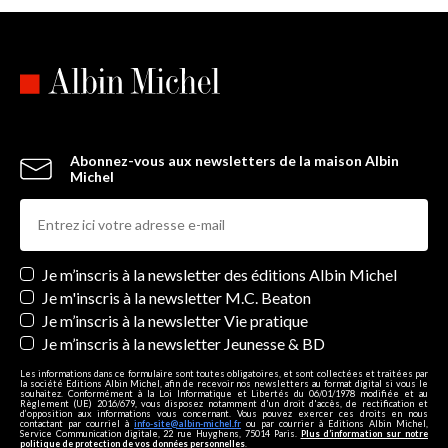
Abonnez-vous aux newsletters de la maison Albin
Michel
Newsletters
Je m’inscris à la newsletter des éditions Albin Michel
Je m'inscris à la newsletter M.C. Beaton
Je m’inscris à la newsletter Vie pratique
Je m’inscris à la newsletter Jeunesse & BD
Les informations dans ce formulaire sont toutes obligatoires, et sont collectées et traitées par
la société Editions Albin Michel, afin de recevoir nos newsletters au format digital si vous le
souhaitez. Conformément à la Loi Informatique et Libertés du 06/01/1978 modifiée et au
Règlement (UE) 2016/679, vous disposez notamment d'un droit d'accès, de rectification et
d’opposition aux informations vous concernant. Vous pouvez exercer ces droits en nous
contactant par courriel à
info-site@albin-michel.fr
ou par courrier à Editions Albin Michel,
Service Communication digitale, 22 rue Huyghens, 75014 Paris.
Plus d’information sur notre
politique de protection de vos données personnelles
.