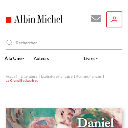
Aller
au
contenu
principal
À la Une
Auteurs
Livres
Accueil
Littérature
Littérature française
Romans français
Le Grand Baobab bleu