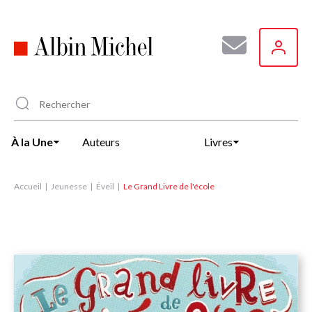
Aller
au
contenu
principal
À la Une
Auteurs
Livres
Accueil
Jeunesse
Éveil
Le Grand Livre de l'école