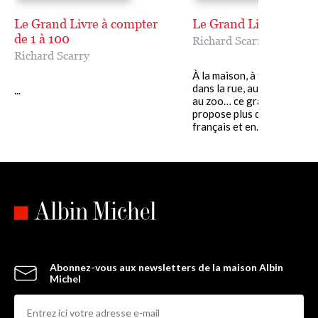
Le Grand Livre à compter
Le Grand Livre des mo
de 1 à 100
Richard Scarry
Richard Scarry
À la maison, à table, à l’écol
dans la rue, au jardin, au ci
...
au zoo… ce grand livre des
propose plus de 1000 mots
français et en......
Abonnez-vous aux newsletters de la maison Albin
Michel