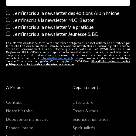
Newsletters
Je m’inscris à la newsletter des éditions Albin Michel
Je m'inscris à la newsletter M.C. Beaton
Je m’inscris à la newsletter Vie pratique
Je m’inscris à la newsletter Jeunesse & BD
Les informations dans ce formulaire sont toutes obligatoires, et sont collectées et traitées par
la société Editions Albin Michel, afin de recevoir nos newsletters au format digital si vous le
souhaitez. Conformément à la Loi Informatique et Libertés du 06/01/1978 modifiée et au
Règlement (UE) 2016/679, vous disposez notamment d'un droit d'accès, de rectification et
d’opposition aux informations vous concernant. Vous pouvez exercer ces droits en nous
contactant par courriel à
info-site@albin-michel.fr
ou par courrier à Editions Albin Michel,
Service Communication digitale, 22 rue Huyghens, 75014 Paris.
Plus d’information sur notre
politique de protection de vos données personnelles
.
A Propos
Départements
Contact
Littérature
Notre histoire
Essais & docs
Déposer un manuscrit
Sciences humaines
Espace libraire
Spiritualités