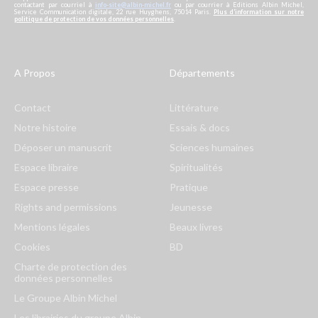
contactant par courriel à
info-site@albin-michel.fr
ou par courrier à Editions Albin Michel,
Service Communication digitale, 22 rue Huyghens, 75014 Paris.
Plus d’information sur notre
politique de protection de vos données personnelles
.
A Propos
Départements
Contact
Littérature
Notre histoire
Essais & docs
Déposer un manuscrit
Sciences humaines
Espace libraire
Spiritualités
Espace presse
Pratique
Rights and permissions
Jeunesse
Mentions légales
Beaux livres
Cookies
BD
Charte de protection des
données personnelles
Le Groupe Albin Michel
Les librairies du groupe Albin