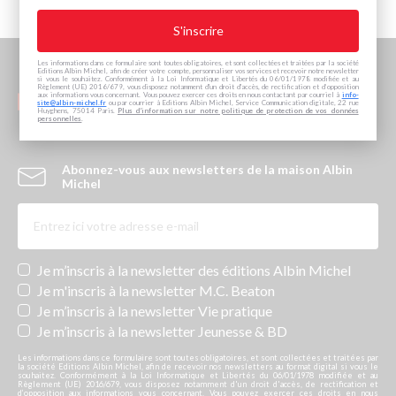
Les informations dans ce formulaire sont toutes obligatoires, et sont collectées et traitées par la société
Editions Albin Michel, afin de créer votre compte, personnaliser vos services et recevoir notre newsletter
si vous le souhaitez. Conformément à la Loi Informatique et Libertés du 06/01/1978 modifiée et au
Règlement (UE) 2016/679, vous disposez notamment d'un droit d'accès, de rectification et d’opposition
aux informations vous concernant. Vous pouvez exercer ces droits en nous contactant par courriel à
info-
site@albin-michel.fr
ou par courrier à Editions Albin Michel, Service Communication digitale, 22 rue
Huyghens, 75014 Paris.
Plus d’information sur notre politique de protection de vos données
personnelles
.
Abonnez-vous aux newsletters de la maison Albin
Michel
Newsletters
Je m’inscris à la newsletter des éditions Albin Michel
Je m'inscris à la newsletter M.C. Beaton
Je m’inscris à la newsletter Vie pratique
Je m’inscris à la newsletter Jeunesse & BD
Les informations dans ce formulaire sont toutes obligatoires, et sont collectées et traitées par
la société Editions Albin Michel, afin de recevoir nos newsletters au format digital si vous le
souhaitez. Conformément à la Loi Informatique et Libertés du 06/01/1978 modifiée et au
Règlement (UE) 2016/679, vous disposez notamment d'un droit d'accès, de rectification et
d’opposition aux informations vous concernant. Vous pouvez exercer ces droits en nous