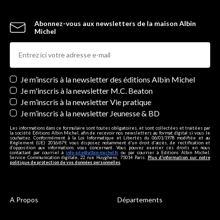
Abonnez-vous aux newsletters de la maison Albin
Michel
Newsletters
Je m’inscris à la newsletter des éditions Albin Michel
Je m'inscris à la newsletter M.C. Beaton
Je m’inscris à la newsletter Vie pratique
Je m’inscris à la newsletter Jeunesse & BD
Les informations dans ce formulaire sont toutes obligatoires, et sont collectées et traitées par
la société Editions Albin Michel, afin de recevoir nos newsletters au format digital si vous le
souhaitez. Conformément à la Loi Informatique et Libertés du 06/01/1978 modifiée et au
Règlement (UE) 2016/679, vous disposez notamment d'un droit d'accès, de rectification et
d’opposition aux informations vous concernant. Vous pouvez exercer ces droits en nous
contactant par courriel à
info-site@albin-michel.fr
ou par courrier à Editions Albin Michel,
Service Communication digitale, 22 rue Huyghens, 75014 Paris.
Plus d’information sur notre
politique de protection de vos données personnelles
.
A Propos
Départements