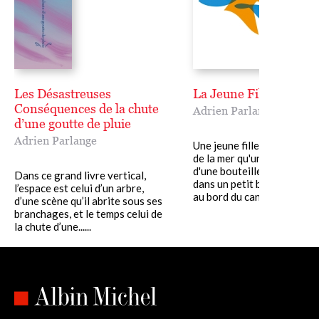
Les Désastreuses
La Jeune Fille et la me
Conséquences de la chute
Adrien Parlange
d’une goutte de pluie
Adrien Parlange
Une jeune fille qui ne conna
de la mer qu'un peu d'eau a
d'une bouteille, s'endort un
Dans ce grand livre vertical,
dans un petit bateau aban
l’espace est celui d’un arbre,
au bord du canal.......
d’une scène qu’il abrite sous ses
branchages, et le temps celui de
la chute d’une......