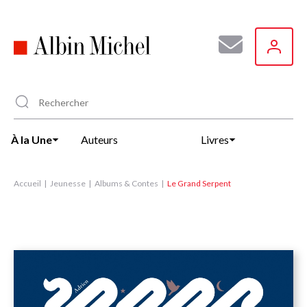
Aller
au
contenu
principal
À la Une
Auteurs
Livres
Accueil
Jeunesse
Albums & Contes
Le Grand Serpent