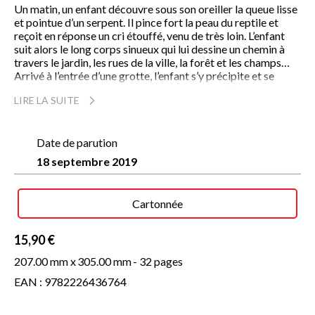
Un matin, un enfant découvre sous son oreiller la queue lisse
et pointue d’un serpent. Il pince fort la peau du reptile et
reçoit en réponse un cri étouffé, venu de très loin. L’enfant
suit alors le long corps sinueux qui lui dessine un chemin à
travers le jardin, les rues de la ville, la forêt et les champs…
Arrivé à l’entrée d’une grotte, l’enfant s’y précipite et se
retrouve nez à nez avec la tête du serpent ! « C’est moi qui
LIRE LA SUITE
t’ai pincé », avoue-t-il d’emblée. Le serpent veut bien
pardonner si l’enfant accepte de discuter un peu avec lui, il se
sent si seul. L’enfant entame son récit : non le serpent n’est
pas seul, il est au contraire partout ; ici il protège une herbe
Date de parution
fragile, là il soutient la tête d’un voyageur endormi… Au
18 septembre 2019
moment de se quitter, l’enfant promet au serpent de lui
donner des nouvelles : une croix tracée du bout des doigts
sur la peau du serpent pour dire « je suis là »…
Cartonnée
Une rencontre aussi improbable qu’amicale entre deux êtres
que tout sépare, qui se choisissent et décident de se lier.
15,90 €
À partir de 3 ans
207.00 mm x
305.00 mm
- 32 pages
EAN : 9782226436764