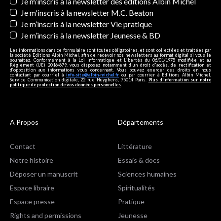
Newsletters
Je m’inscris à la newsletter des éditions Albin Michel
Je m'inscris à la newsletter M.C. Beaton
Je m’inscris à la newsletter Vie pratique
Je m’inscris à la newsletter Jeunesse & BD
Les informations dans ce formulaire sont toutes obligatoires, et sont collectées et traitées par
la société Editions Albin Michel, afin de recevoir nos newsletters au format digital si vous le
souhaitez. Conformément à la Loi Informatique et Libertés du 06/01/1978 modifiée et au
Règlement (UE) 2016/679, vous disposez notamment d'un droit d'accès, de rectification et
d’opposition aux informations vous concernant. Vous pouvez exercer ces droits en nous
contactant par courriel à
info-site@albin-michel.fr
ou par courrier à Editions Albin Michel,
Service Communication digitale, 22 rue Huyghens, 75014 Paris.
Plus d’information sur notre
politique de protection de vos données personnelles
.
A Propos
Départements
Contact
Littérature
Notre histoire
Essais & docs
Déposer un manuscrit
Sciences humaines
Espace libraire
Spiritualités
Espace presse
Pratique
Rights and permissions
Jeunesse