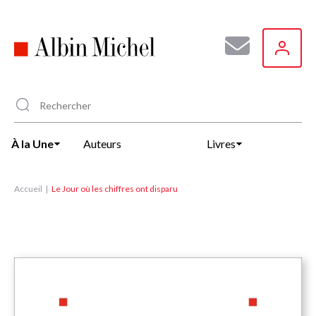
Aller
au
contenu
principal
À la Une
Auteurs
Livres
Accueil
Le Jour où les chiffres ont disparu