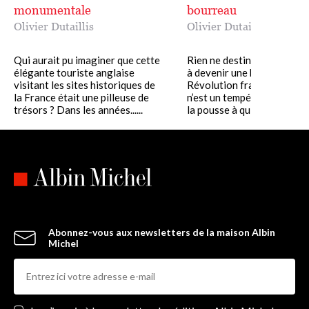
monumentale
bourreau
Olivier Dutaillis
Olivier Dutaillis
Qui aurait pu imaginer que cette
Rien ne destinait la jeune
élégante touriste anglaise
à devenir une héroïne de la
visitant les sites historiques de
Révolution française. Rien,
la France était une pilleuse de
n’est un tempérament rebel
trésors ? Dans les années......
la pousse à quitter......
Abonnez-vous aux newsletters de la maison Albin
Michel