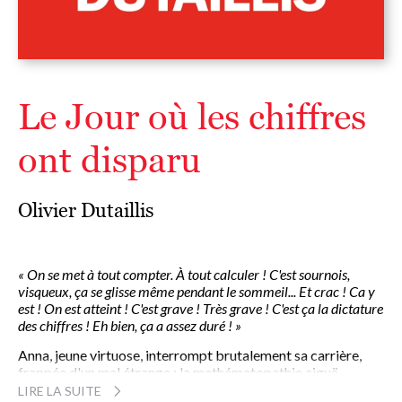
Le Jour où les chiffres
ont disparu
Olivier Dutaillis
« On se met à tout compter. À tout calculer ! C'est sournois,
visqueux, ça se glisse même pendant le sommeil... Et crac ! Ca y
est ! On est atteint ! C'est grave ! Très grave ! C'est ça la dictature
des chiffres ! Eh bien, ça a assez duré ! »
Anna, jeune virtuose, interrompt brutalement sa carrière,
frappée d'un mal étrange : la mathématopathie aiguë.
Elle choisit alors de s'en prendre aux chiffres eux-mêmes, et
LIRE LA SUITE