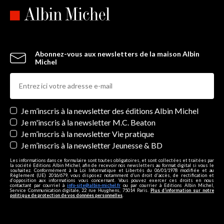
Abonnez-vous aux newsletters de la maison Albin
Michel
Newsletters
Je m’inscris à la newsletter des éditions Albin Michel
Je m'inscris à la newsletter M.C. Beaton
Je m’inscris à la newsletter Vie pratique
Je m’inscris à la newsletter Jeunesse & BD
Les informations dans ce formulaire sont toutes obligatoires, et sont collectées et traitées par
la société Editions Albin Michel, afin de recevoir nos newsletters au format digital si vous le
souhaitez. Conformément à la Loi Informatique et Libertés du 06/01/1978 modifiée et au
Règlement (UE) 2016/679, vous disposez notamment d'un droit d'accès, de rectification et
d’opposition aux informations vous concernant. Vous pouvez exercer ces droits en nous
contactant par courriel à
info-site@albin-michel.fr
ou par courrier à Editions Albin Michel,
Service Communication digitale, 22 rue Huyghens, 75014 Paris.
Plus d’information sur notre
politique de protection de vos données personnelles
.