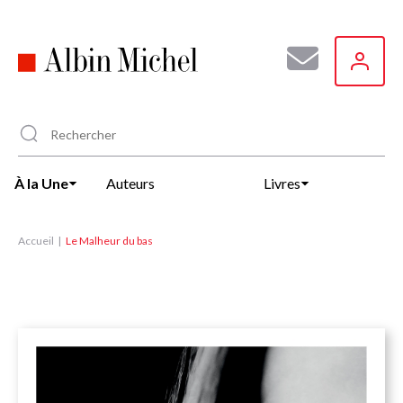
Aller
au
contenu
principal
À la Une
Auteurs
Livres
Accueil
Le Malheur du bas