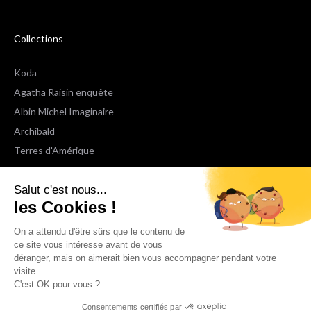
Collections
Koda
Agatha Raisin enquête
Albin Michel Imaginaire
Archibald
Terres d'Amérique
Espaces Libres Poche
Salut c'est nous...
NOX
les Cookies !
Wiz
Voir toutes les collections
On a attendu d'être sûrs que le contenu de
ce site vous intéresse avant de vous
déranger, mais on aimerait bien vous accompagner pendant votre
Nous suivre
visite...
C'est OK pour vous ?
Consentements certifiés par