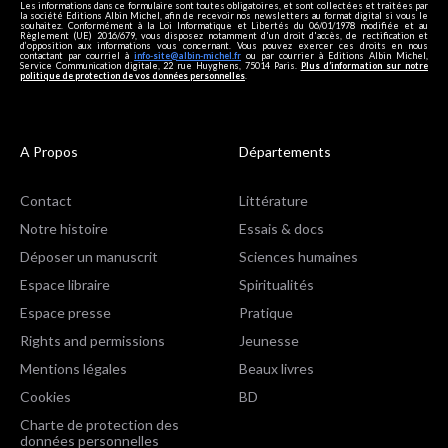
Les informations dans ce formulaire sont toutes obligatoires, et sont collectées et traitées par
la société Editions Albin Michel, afin de recevoir nos newsletters au format digital si vous le
souhaitez. Conformément à la Loi Informatique et Libertés du 06/01/1978 modifiée et au
Règlement (UE) 2016/679, vous disposez notamment d'un droit d'accès, de rectification et
d’opposition aux informations vous concernant. Vous pouvez exercer ces droits en nous
contactant par courriel à
info-site@albin-michel.fr
ou par courrier à Editions Albin Michel,
Service Communication digitale, 22 rue Huyghens, 75014 Paris.
Plus d’information sur notre
politique de protection de vos données personnelles
.
A Propos
Départements
Contact
Littérature
Notre histoire
Essais & docs
Déposer un manuscrit
Sciences humaines
Espace libraire
Spiritualités
Espace presse
Pratique
Rights and permissions
Jeunesse
Mentions légales
Beaux livres
Cookies
BD
Charte de protection des
données personnelles