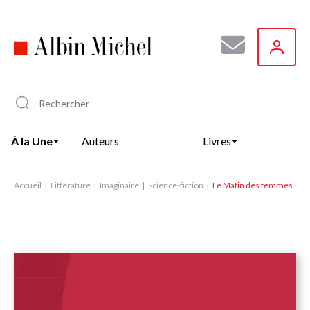
Aller
au
contenu
principal
À la Une
Auteurs
Livres
Accueil
Littérature
Imaginaire
Science-fiction
Le Matin des femmes