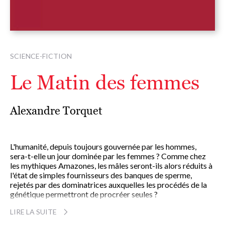
SCIENCE-FICTION
Le Matin des femmes
Alexandre Torquet
L'humanité, depuis toujours gouvernée par les hommes,
sera-t-elle un jour dominée par les femmes ? Comme chez
les mythiques Amazones, les mâles seront-ils alors réduits à
l'état de simples fournisseurs des banques de sperme,
rejetés par des dominatrices auxquelles les procédés de la
génétique permettront de procréer seules ?
C'est à partir des fantastiques avancées de la biologie et de
LIRE LA SUITE
la médecine qu'Alexandre Torquet a imaginé son
Matin des