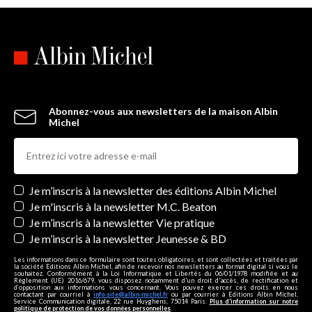
Abonnez-vous aux newsletters de la maison Albin
Michel
Newsletters
Je m’inscris à la newsletter des éditions Albin Michel
Je m'inscris à la newsletter M.C. Beaton
Je m’inscris à la newsletter Vie pratique
Je m’inscris à la newsletter Jeunesse & BD
Les informations dans ce formulaire sont toutes obligatoires, et sont collectées et traitées par
la société Editions Albin Michel, afin de recevoir nos newsletters au format digital si vous le
souhaitez. Conformément à la Loi Informatique et Libertés du 06/01/1978 modifiée et au
Règlement (UE) 2016/679, vous disposez notamment d'un droit d'accès, de rectification et
d’opposition aux informations vous concernant. Vous pouvez exercer ces droits en nous
contactant par courriel à
info-site@albin-michel.fr
ou par courrier à Editions Albin Michel,
Service Communication digitale, 22 rue Huyghens, 75014 Paris.
Plus d’information sur notre
politique de protection de vos données personnelles
.