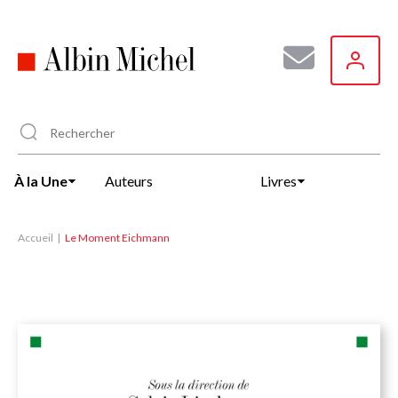
Aller
au
contenu
principal
À la Une
Auteurs
Livres
Accueil
Le Moment Eichmann