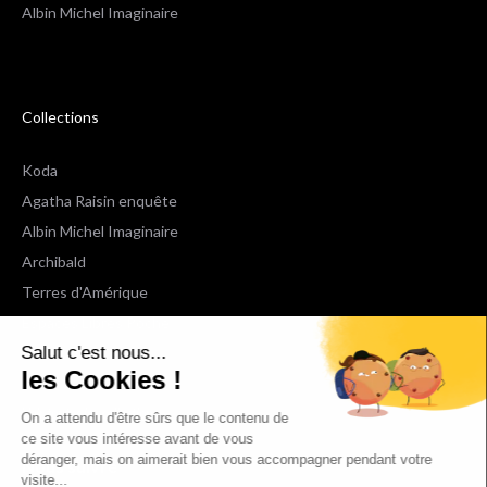
Albin Michel Imaginaire
Collections
Koda
Agatha Raisin enquête
Albin Michel Imaginaire
Archibald
Terres d'Amérique
Espaces Libres Poche
Salut c'est nous...
NOX
les Cookies !
Wiz
Voir toutes les collections
On a attendu d'être sûrs que le contenu de
ce site vous intéresse avant de vous
déranger, mais on aimerait bien vous accompagner pendant votre
Nous suivre
visite...