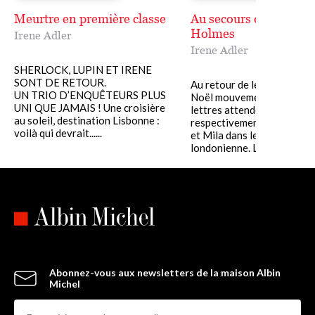
Meurtre en première classe
Au secours de Sherloc
Holmes
Irene Adler
Irene Adler
SHERLOCK, LUPIN ET IRENE
SONT DE RETOUR.
Au retour de leurs vacance
UN TRIO D’ENQUÊTEURS PLUS
Noël mouvementées, deux
UNI QUE JAMAIS ! Une croisière
lettres attendent
au soleil, destination Lisbonne :
respectivement Sherlock 
voilà qui devrait......
et Mila dans leur résidence
londonienne. La......
Abonnez-vous aux newsletters de la maison Albin
Michel