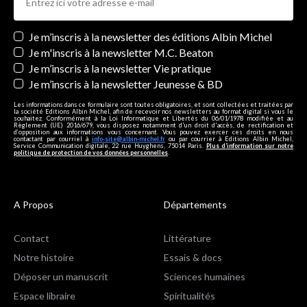
Newsletters
Je m’inscris à la newsletter des éditions Albin Michel
Je m'inscris à la newsletter M.C. Beaton
Je m’inscris à la newsletter Vie pratique
Je m’inscris à la newsletter Jeunesse & BD
Les informations dans ce formulaire sont toutes obligatoires, et sont collectées et traitées par
la société Editions Albin Michel, afin de recevoir nos newsletters au format digital si vous le
souhaitez. Conformément à la Loi Informatique et Libertés du 06/01/1978 modifiée et au
Règlement (UE) 2016/679, vous disposez notamment d'un droit d'accès, de rectification et
d’opposition aux informations vous concernant. Vous pouvez exercer ces droits en nous
contactant par courriel à
info-site@albin-michel.fr
ou par courrier à Editions Albin Michel,
Service Communication digitale, 22 rue Huyghens, 75014 Paris.
Plus d’information sur notre
politique de protection de vos données personnelles
.
A Propos
Départements
Contact
Littérature
Notre histoire
Essais & docs
Déposer un manuscrit
Sciences humaines
Espace libraire
Spiritualités