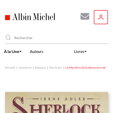
Aller
au
contenu
principal
À la Une
Auteurs
Livres
Accueil
Jeunesse
Romans
Dès 8 ans
Le Mystère de la dame en noir