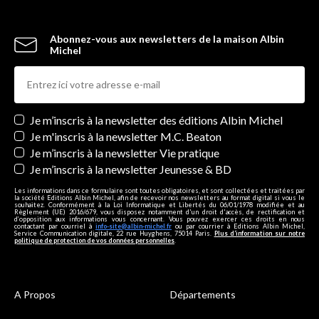
Abonnez-vous aux newsletters de la maison Albin
Michel
Newsletters
Je m’inscris à la newsletter des éditions Albin Michel
Je m'inscris à la newsletter M.C. Beaton
Je m’inscris à la newsletter Vie pratique
Je m’inscris à la newsletter Jeunesse & BD
Les informations dans ce formulaire sont toutes obligatoires, et sont collectées et traitées par
la société Editions Albin Michel, afin de recevoir nos newsletters au format digital si vous le
souhaitez. Conformément à la Loi Informatique et Libertés du 06/01/1978 modifiée et au
Règlement (UE) 2016/679, vous disposez notamment d'un droit d'accès, de rectification et
d’opposition aux informations vous concernant. Vous pouvez exercer ces droits en nous
contactant par courriel à
info-site@albin-michel.fr
ou par courrier à Editions Albin Michel,
Service Communication digitale, 22 rue Huyghens, 75014 Paris.
Plus d’information sur notre
politique de protection de vos données personnelles
.
A Propos
Départements