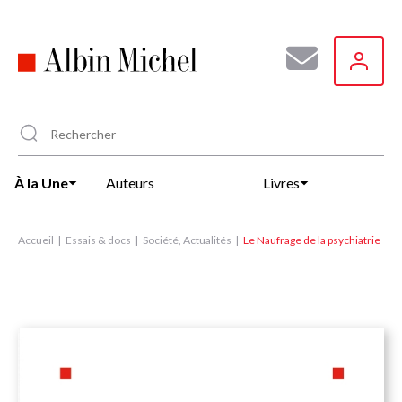
Aller
au
contenu
principal
À la Une
Auteurs
Livres
Accueil
Essais & docs
Société, Actualités
Le Naufrage de la psychiatrie