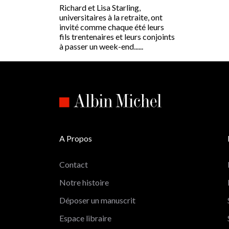
Richard et Lisa Starling,
universitaires à la retraite, ont
invité comme chaque été leurs
fils trentenaires et leurs conjoints
à passer un week-end......
A Propos
Contact
Notre histoire
Déposer un manuscrit
Espace libraire