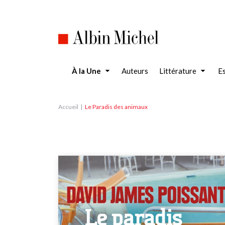
Aller
au
contenu
principal
À la Une
Auteurs
Littérature
Es
Accueil
Le Paradis des animaux