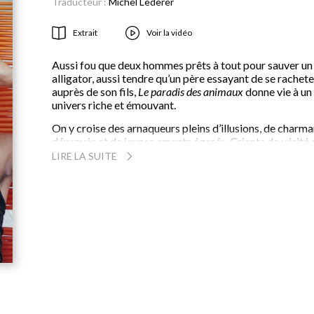
Traducteur :
Michel Lederer
Extrait
Voir la vidéo
Aussi fou que deux hommes prêts à tout pour sauver un
alligator, aussi tendre qu’un père essayant de se rachete
auprès de son fils,
Le paradis des animaux
donne vie à un
univers riche et émouvant.
On y croise des arnaqueurs pleins d’illusions, de charma
dépravés et de jeunes amants égarés. Criants de vérité 
terriblement attachants, ces personnages sont tous au
LIRE LA SUITE
bord du précipice. Sauter dans le vide ou détourner le
regard : telle est la question.
Avec un humour décalé et une grâce infinie, David Jame
Poissant explore la dérive poétique d’êtres ordinaires. I
sonde les âmes et les cœurs de son un style aussi vif qu
tendrement mélancolique, et donne à des sujets éternel
une force renouvelée.
« Dans la lignée de Tchekhov et de Raymond Carver, do