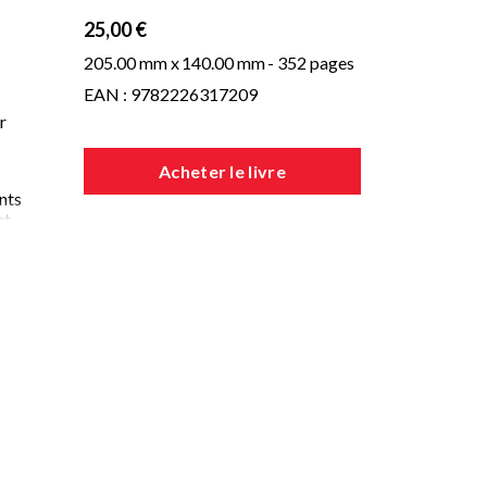
25,00 €
205.00 mm x
140.00 mm
- 352 pages
EAN : 9782226317209
r
Acheter le livre
nts
et
s
l
e
s
nt