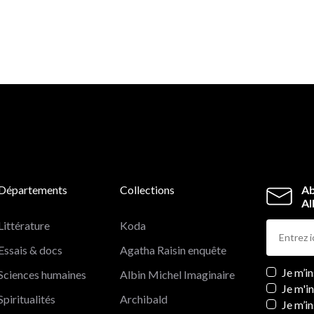
Départements
Collections
Ab
Al
Littérature
Koda
Essais & docs
Agatha Raisin enquête
Newslett
Je m’i
Sciences humaines
Albin Michel Imaginaire
Je m'i
Spiritualités
Archibald
Je m’in