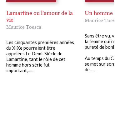
Lamartine ou l'amour de la
Un homme heureux
vie
Maurice Toesca
Maurice Toesca
Sans être vu, voir penser à
la femme qui nous aime, c'e
Les cinquantes premières années
pureté de bonheur.
du XIXe pourraient être
appelées Le Demi-Siècle de
Au temps du Carnaval, l'h
Lamartine, tant le rôle de cet
se met sur son masque un 
homme hors série fut
de......
important,......