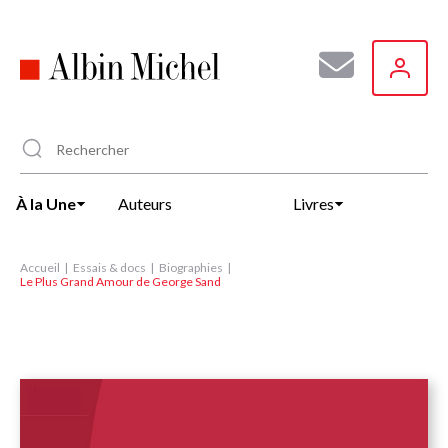
Aller
au
contenu
principal
À la Une
Auteurs
Livres
Accueil
Essais & docs
Biographies
Le Plus Grand Amour de George Sand