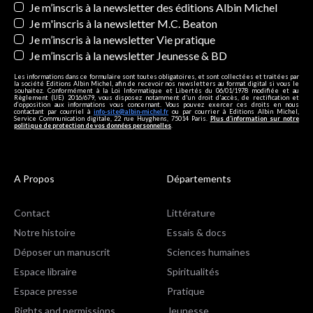
Newsletters
Je m’inscris à la newsletter des éditions Albin Michel
Je m'inscris à la newsletter M.C. Beaton
Je m’inscris à la newsletter Vie pratique
Je m’inscris à la newsletter Jeunesse & BD
Les informations dans ce formulaire sont toutes obligatoires, et sont collectées et traitées par
la société Editions Albin Michel, afin de recevoir nos newsletters au format digital si vous le
souhaitez. Conformément à la Loi Informatique et Libertés du 06/01/1978 modifiée et au
Règlement (UE) 2016/679, vous disposez notamment d'un droit d'accès, de rectification et
d’opposition aux informations vous concernant. Vous pouvez exercer ces droits en nous
contactant par courriel à
info-site@albin-michel.fr
ou par courrier à Editions Albin Michel,
Service Communication digitale, 22 rue Huyghens, 75014 Paris.
Plus d’information sur notre
politique de protection de vos données personnelles
.
A Propos
Départements
Contact
Littérature
Notre histoire
Essais & docs
Déposer un manuscrit
Sciences humaines
Espace libraire
Spiritualités
Espace presse
Pratique
Rights and permissions
Jeunesse