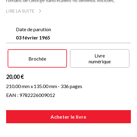
romans de George Sand étaient-ils devenus illisibles,
pourquoi son Histoire de ma vie et sa correspondance ont-
LIRE LA SUITE
elles au contraire le ton des œuvres durables ? C'est que,
dans les premiers, elle joue à l'homme-écrivain, cédant au
goût du jour, tandis que dans les secondes elle est elle-
même, une femme qui simplement s'exprime en femme…
Date de parution
03 février 1965
Livre
Brochée
numérique
20,00 €
210.00 mm x
135.00 mm
- 336 pages
EAN : 9782226009012
Acheter le livre