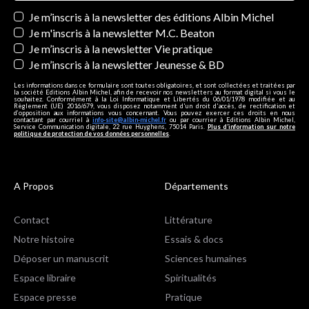
Newsletters
Je m’inscris à la newsletter des éditions Albin Michel
Je m'inscris à la newsletter M.C. Beaton
Je m’inscris à la newsletter Vie pratique
Je m’inscris à la newsletter Jeunesse & BD
Les informations dans ce formulaire sont toutes obligatoires, et sont collectées et traitées par
la société Editions Albin Michel, afin de recevoir nos newsletters au format digital si vous le
souhaitez. Conformément à la Loi Informatique et Libertés du 06/01/1978 modifiée et au
Règlement (UE) 2016/679, vous disposez notamment d'un droit d'accès, de rectification et
d’opposition aux informations vous concernant. Vous pouvez exercer ces droits en nous
contactant par courriel à
info-site@albin-michel.fr
ou par courrier à Editions Albin Michel,
Service Communication digitale, 22 rue Huyghens, 75014 Paris.
Plus d’information sur notre
politique de protection de vos données personnelles
.
A Propos
Départements
Contact
Littérature
Notre histoire
Essais & docs
Déposer un manuscrit
Sciences humaines
Espace libraire
Spiritualités
Espace presse
Pratique