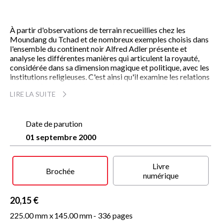
À partir d'observations de terrain recueillies chez les
Moundang du Tchad et de nombreux exemples choisis dans
l'ensemble du continent noir Alfred Adler présente et
analyse les différentes manières qui articulent la royauté,
considérée dans sa dimension magique et politique, avec les
institutions religieuses. C'est ainsi qu'il examine les relations
du pouvoir royal avec les autorités en charge des rites les
LIRE LA SUITE
plus importants, les maîtres des masques, responsables de
l'initiation, et les prêtres de la terre, dont dépendent les
sacrifices liés aux fêtes du calendrier agraire. L'auteur
renouvelle l'ancienne et fascinante question du totémisme à
Date de parution
travers l'analyse des rapports entre royauté et organisation
01 septembre 2000
clanique.
Loin de l'image caricaturale coloniale ou post-coloniale du
tyran africain, cet ouvrage d'anthropologie nous fait
Livre
découvrir combien ces sociétés de tradition orale ont pensé
Brochée
numérique
et su contenir les abus du pouvoir politique.
20,15 €
225.00 mm x
145.00 mm
- 336 pages