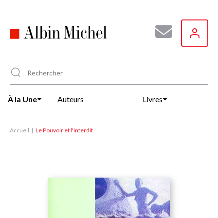
Aller
au
contenu
principal
À la Une
Auteurs
Livres
Accueil
Le Pouvoir et l'interdit