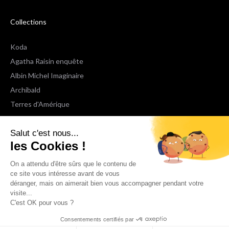
Collections
Koda
Agatha Raisin enquête
Albin Michel Imaginaire
Archibald
Terres d'Amérique
Espaces Libres Poche
Salut c'est nous...
NOX
les Cookies !
Wiz
Voir toutes les collections
On a attendu d'être sûrs que le contenu de
ce site vous intéresse avant de vous
déranger, mais on aimerait bien vous accompagner pendant votre
Nous suivre
visite...
C'est OK pour vous ?
Consentements certifiés par