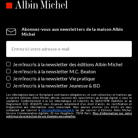
Abonnez-vous aux newsletters de la maison Albin
Michel
Newsletters
Je m’inscris à la newsletter des éditions Albin Michel
Je m'inscris à la newsletter M.C. Beaton
Je m’inscris à la newsletter Vie pratique
Je m’inscris à la newsletter Jeunesse & BD
Les informations dans ce formulaire sont toutes obligatoires, et sont collectées et traitées par
la société Editions Albin Michel, afin de recevoir nos newsletters au format digital si vous le
souhaitez. Conformément à la Loi Informatique et Libertés du 06/01/1978 modifiée et au
Règlement (UE) 2016/679, vous disposez notamment d'un droit d'accès, de rectification et
d’opposition aux informations vous concernant. Vous pouvez exercer ces droits en nous
contactant par courriel à
info-site@albin-michel.fr
ou par courrier à Editions Albin Michel,
Service Communication digitale, 22 rue Huyghens, 75014 Paris.
Plus d’information sur notre
politique de protection de vos données personnelles
.