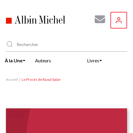
Aller
au
contenu
principal
À la Une
Auteurs
Livres
Accueil
Le Procès de Raoul Salan