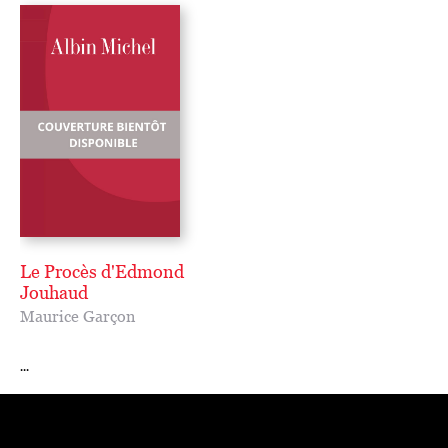
Le Procès d'Edmond
Jouhaud
Maurice Garçon
...