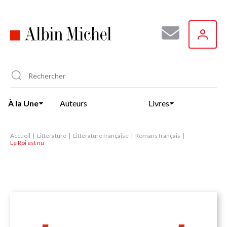
Aller
au
contenu
principal
À la Une
Auteurs
Livres
Accueil
Littérature
Littérature française
Romans français
Le Roi est nu