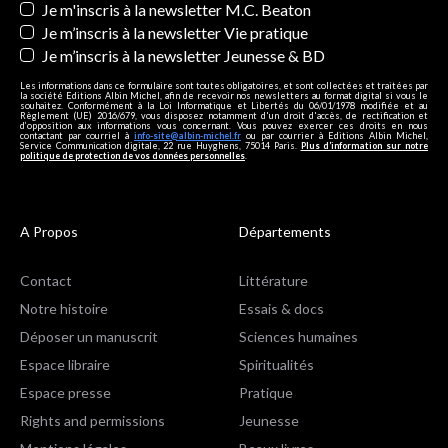
Je m'inscris à la newsletter M.C. Beaton
Je m’inscris à la newsletter Vie pratique
Je m’inscris à la newsletter Jeunesse & BD
Les informations dans ce formulaire sont toutes obligatoires, et sont collectées et traitées par
la société Editions Albin Michel, afin de recevoir nos newsletters au format digital si vous le
souhaitez. Conformément à la Loi Informatique et Libertés du 06/01/1978 modifiée et au
Règlement (UE) 2016/679, vous disposez notamment d'un droit d'accès, de rectification et
d’opposition aux informations vous concernant. Vous pouvez exercer ces droits en nous
contactant par courriel à
info-site@albin-michel.fr
ou par courrier à Editions Albin Michel,
Service Communication digitale, 22 rue Huyghens, 75014 Paris.
Plus d’information sur notre
politique de protection de vos données personnelles
.
A Propos
Départements
Contact
Littérature
Notre histoire
Essais & docs
Déposer un manuscrit
Sciences humaines
Espace libraire
Spiritualités
Espace presse
Pratique
Rights and permissions
Jeunesse