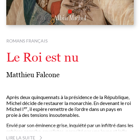
ROMANS FRANÇAIS
Le Roi est nu
Matthieu Falcone
Après deux quinquennats à la présidence de la République,
Michel décide de restaurer la monarchie. En devenant le roi
er
Michel I
, il espère remettre de l’ordre dans un pays en
proie à des tensions insoutenables.
Envié par son éminence grise, inquiété par un infiltré dans les
sphères anarcho-royalistes, parasité par une jeune et jolie
identitaire, contesté par des militants de la gauche
LIRE LA SUITE