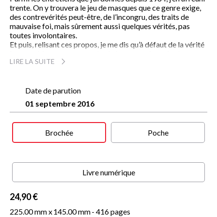
trente. On y trouvera le jeu de masques que ce genre exige,
des contrevérités peut-être, de l’incongru, des traits de
mauvaise foi, mais sûrement aussi quelques vérités, pas
toutes involontaires.
Et puis, relisant ces propos, je me dis qu’à défaut de la vérité
introuvable, on y trouve enlacés les souvenirs et les lectures
LIRE LA SUITE
qui m’ont constitué : le panthéon aztèque et la chasse à Dieu
dans
Moby Dick
, « le petit roman de trente pages » de
Lautréamont et le rasoir d’un théologien anglais, une écoute
enfantine de
Date de parution
Salammbô
qui est ma scène primitive, des lieux
et des noms. Melville et Faulkner, Beckett, y voyagent parmi
01 septembre 2016
des toponymes limousins. Mes morts bavards, Flaubert,
Rimbaud et Villon, Giono et Borges, Hugo y fréquentent des
prolétaires morts sans discours.
Brochée
Poche
Pierre Michon
Livre numérique
24,90 €
225.00 mm x
145.00 mm
- 416 pages