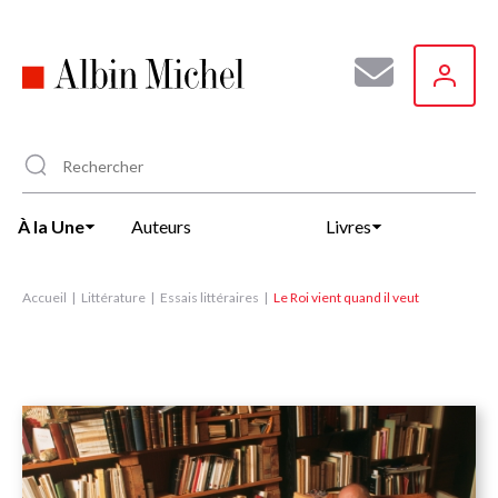
Aller
au
contenu
principal
À la Une
Auteurs
Livres
Accueil
Littérature
Essais littéraires
Le Roi vient quand il veut