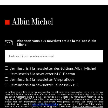
Abonnez-vous aux newsletters de la maison Albin
Michel
Newsletters
Je m’inscris à la newsletter des éditions Albin Michel
Je m'inscris à la newsletter M.C. Beaton
Je m’inscris à la newsletter Vie pratique
Je m’inscris à la newsletter Jeunesse & BD
Les informations dans ce formulaire sont toutes obligatoires, et sont collectées et traitées par
la société Editions Albin Michel, afin de recevoir nos newsletters au format digital si vous le
souhaitez. Conformément à la Loi Informatique et Libertés du 06/01/1978 modifiée et au
Règlement (UE) 2016/679, vous disposez notamment d'un droit d'accès, de rectification et
d’opposition aux informations vous concernant. Vous pouvez exercer ces droits en nous
contactant par courriel à
info-site@albin-michel.fr
ou par courrier à Editions Albin Michel,
Service Communication digitale, 22 rue Huyghens, 75014 Paris.
Plus d’information sur notre