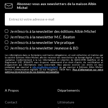
Abonnez-vous aux newsletters de la maison Albin
Michel
Newsletters
Je m’inscris à la newsletter des éditions Albin Michel
Je m'inscris à la newsletter M.C. Beaton
Je m’inscris à la newsletter Vie pratique
Je m’inscris à la newsletter Jeunesse & BD
Les informations dans ce formulaire sont toutes obligatoires, et sont collectées et traitées par
la société Editions Albin Michel, afin de recevoir nos newsletters au format digital si vous le
souhaitez. Conformément à la Loi Informatique et Libertés du 06/01/1978 modifiée et au
Règlement (UE) 2016/679, vous disposez notamment d'un droit d'accès, de rectification et
d’opposition aux informations vous concernant. Vous pouvez exercer ces droits en nous
contactant par courriel à
info-site@albin-michel.fr
ou par courrier à Editions Albin Michel,
Service Communication digitale, 22 rue Huyghens, 75014 Paris.
Plus d’information sur notre
politique de protection de vos données personnelles
.
A Propos
Départements
Contact
Littérature