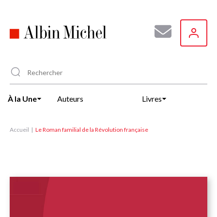
Aller
au
contenu
principal
À la Une
Auteurs
Livres
Accueil
Le Roman familial de la Révolution française