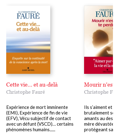
Cette vie... et au-delà
Mourir n'est pas te pe
Christophe Fauré
Christophe Fauré
Expérience de mort imminente
Ils s’aiment et se déchirent,
(EMI), Expérience de fin de vie
brutalement se perdent. D
(EFV), Vécu subjectif de contact
amants au destin tragique,
avec un défunt (VSCD)… certains
mère dévastée, un frère
phénomènes humains......
protégeant sa sœur….......