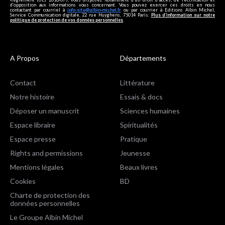
d’opposition aux informations vous concernant. Vous pouvez exercer ces droits en nous
contactant par courriel à
info-site@albin-michel.fr
ou par courrier à Editions Albin Michel,
Service Communication digitale, 22 rue Huyghens, 75014 Paris.
Plus d’information sur notre
politique de protection de vos données personnelles
.
A Propos
Départements
Contact
Littérature
Notre histoire
Essais & docs
Déposer un manuscrit
Sciences humaines
Espace libraire
Spiritualités
Espace presse
Pratique
Rights and permissions
Jeunesse
Mentions légales
Beaux livres
Cookies
BD
Charte de protection des
données personnelles
Le Groupe Albin Michel