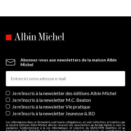
Abonnez-vous aux newsletters de la maison Albin
Michel
Newsletters
Je m’inscris à la newsletter des éditions Albin Michel
Je m'inscris à la newsletter M.C. Beaton
Je m’inscris à la newsletter Vie pratique
Je m’inscris à la newsletter Jeunesse & BD
Les informations dans ce formulaire sont toutes obligatoires, et sont collectées et traitées par
la société Editions Albin Michel, afin de recevoir nos newsletters au format digital si vous le
souhaitez. Conformément à la Loi Informatique et Libertés du 06/01/1978 modifiée et au
Règlement (UE) 2016/679, vous disposez notamment d'un droit d'accès, de rectification et