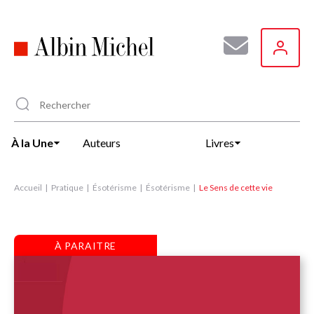
Aller
au
contenu
principal
À la Une
Auteurs
Livres
Accueil
Pratique
Ésotérisme
Ésotérisme
Le Sens de cette vie
À PARAITRE