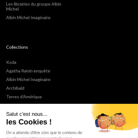
Les librairies du groupe Albin
Michel
Albin Michel Imaginaire
Collections
Koda
Agatha Raisin enquête
Albin Michel Imaginaire
Archibald
Terres d'Amérique
Espaces Libres Poche
Salut c'est nous...
NOX
les Cookies !
Wiz
Voir toutes les collections
On a attendu d'être sûrs que le contenu de