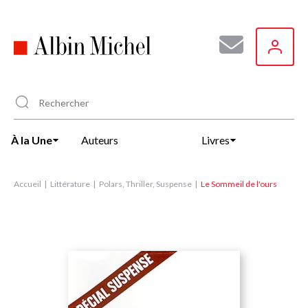
Aller
au
contenu
principal
À la Une
Auteurs
Livres
Accueil
Littérature
Polars, Thriller, Suspense
Le Sommeil de l'ours