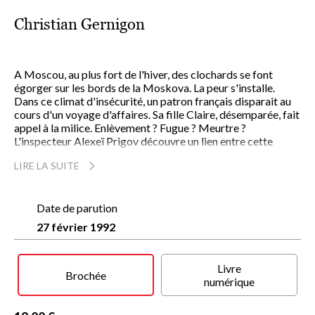
Christian Gernigon
A Moscou, au plus fort de l'hiver, des clochards se font
égorger sur les bords de la Moskova. La peur s'installe.
Dans ce climat d'insécurité, un patron français disparait au
cours d'un voyage d'affaires. Sa fille Claire, désemparée, fait
appel à la milice. Enlèvement ? Fugue ? Meurtre ?
L'inspecteur Alexeï Prigov découvre un lien entre cette
disparition et les assassinats des sans-abri. Quels enjeux
LIRE LA SUITE
politiques se cachent derrière cette affaire crapuleuse ?
Pourquoi cherche-t-on à intimider Prigov ?
Dans l'univers clandestin et inquiétant du Moscou
d'aujourd'hui, peuplé d'étranges personnages et grouillant
Date de parution
de marginaux, Claire et Alexeï ne peuvent imaginer la
27 février 1992
menace qui pèse sur eux et sur le pays tout entier.
Il ne faut pas réveiller l'ours qui dort...
Livre
Brochée
numérique