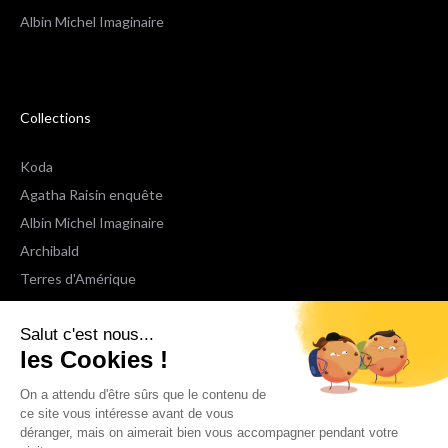
Albin Michel Imaginaire
Collections
Koda
Agatha Raisin enquête
Albin Michel Imaginaire
Archibald
Terres d'Amérique
Espaces Libres Poche
Salut c'est nous...
NOX
les Cookies !
Wiz
Voir toutes les collections
On a attendu d'être sûrs que le contenu de
ce site vous intéresse avant de vous
déranger, mais on aimerait bien vous accompagner pendant votre
Nous suivre