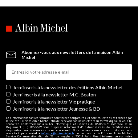
Abonnez-vous aux newsletters de la maison Albin
Michel
Newsletters
Je m’inscris à la newsletter des éditions Albin Michel
Je m'inscris à la newsletter M.C. Beaton
Je m’inscris à la newsletter Vie pratique
Je m’inscris à la newsletter Jeunesse & BD
Les informations dans ce formulaire sont toutes obligatoires, et sont collectées et traitées par
la société Editions Albin Michel, afin de recevoir nos newsletters au format digital si vous le
souhaitez. Conformément à la Loi Informatique et Libertés du 06/01/1978 modifiée et au
Règlement (UE) 2016/679, vous disposez notamment d'un droit d'accès, de rectification et
d’opposition aux informations vous concernant. Vous pouvez exercer ces droits en nous
contactant par courriel à
info-site@albin-michel.fr
ou par courrier à Editions Albin Michel,
Service Communication digitale, 22 rue Huyghens, 75014 Paris.
Plus d’information sur notre