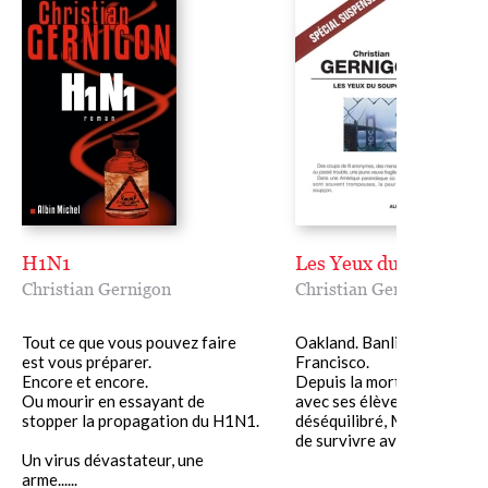
H1N1
Les Yeux du soupçon
Christian Gernigon
Christian Gernigon
Tout ce que vous pouvez faire
Oakland. Banlieue de San
est vous préparer.
Francisco.
Encore et encore.
Depuis la mort de son mari,
Ou mourir en essayant de
avec ses élèves par un jeu
stopper la propagation du H1N1.
déséquilibré, Mary Walsh 
de survivre avec......
Un virus dévastateur, une
arme......