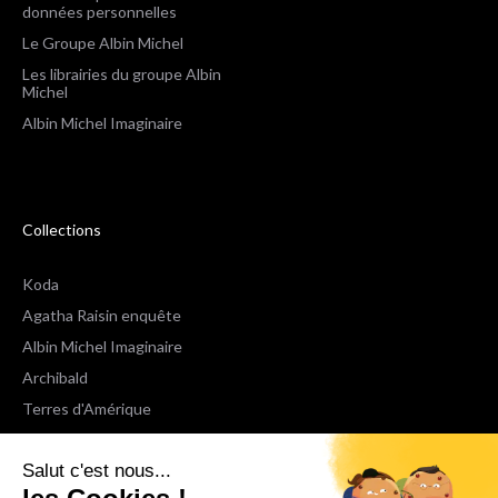
données personnelles
Le Groupe Albin Michel
Les librairies du groupe Albin
Michel
Albin Michel Imaginaire
Collections
Koda
Agatha Raisin enquête
Albin Michel Imaginaire
Archibald
Terres d'Amérique
Espaces Libres Poche
Salut c'est nous...
NOX