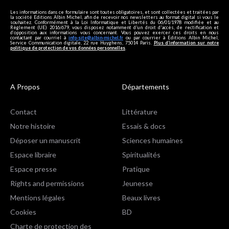
Les informations dans ce formulaire sont toutes obligatoires, et sont collectées et traitées par
la société Editions Albin Michel, afin de recevoir nos newsletters au format digital si vous le
souhaitez. Conformément à la Loi Informatique et Libertés du 06/01/1978 modifiée et au
Règlement (UE) 2016/679, vous disposez notamment d'un droit d'accès, de rectification et
d’opposition aux informations vous concernant. Vous pouvez exercer ces droits en nous
contactant par courriel à
info-site@albin-michel.fr
ou par courrier à Editions Albin Michel,
Service Communication digitale, 22 rue Huyghens, 75014 Paris.
Plus d’information sur notre
politique de protection de vos données personnelles
.
A Propos
Départements
Contact
Littérature
Notre histoire
Essais & docs
Déposer un manuscrit
Sciences humaines
Espace libraire
Spiritualités
Espace presse
Pratique
Rights and permissions
Jeunesse
Mentions légales
Beaux livres
Cookies
BD
Charte de protection des