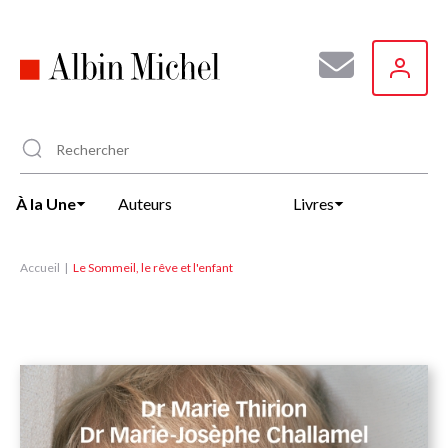
Aller
au
contenu
principal
À la Une
Auteurs
Livres
Accueil
Le Sommeil, le rêve et l'enfant