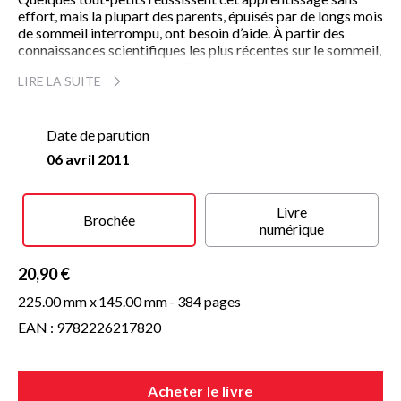
effort, mais la plupart des parents, épuisés par de longs mois
de sommeil interrompu, ont besoin d’aide. À partir des
connaissances scientifiques les plus récentes sur le sommeil,
les auteurs, toutes deux pédiatres, répondent aux
LIRE LA SUITE
nombreuses questions des parents :
• Comment l’aider à différencier le jour et la nuit ?
• Faut-il se lever lorsqu’un enfant se réveille toutes les deux
Date de parution
heures ?
06 avril 2011
• Est-il nécessaire de rester avec lui lorsqu’il s’endort ?
• Jusqu’à quel âge doit-il faire la sieste ?
• Comment réagir face aux peurs du soir et aux cauchemars
Livre
?
Brochée
numérique
• Comment faire la part de la composante psychologique
de ces troubles ?
• Comment faire dormir un enfant qui ne veut pas ?
20,90 €
• Quand consulter un médecin et que penser des
225.00 mm x
145.00 mm
- 384 pages
médicaments ?
• Comment aider un adolescent à retrouver un bon sommeil
EAN : 9782226217820
?
Acheter le livre