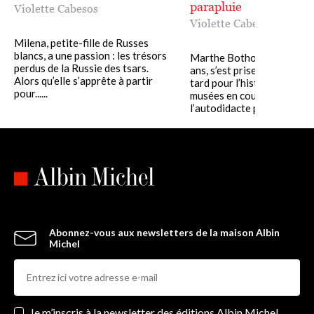
parapluie
Violette Cabesos
Violette Cabesos
Milena, petite-fille de Russes
blancs, a une passion : les trésors
Marthe Bothorel, soixante
perdus de la Russie des tsars.
ans, s’est prise de passion s
Alors qu’elle s’apprête à partir
tard pour l’histoire de l’art 
pour......
musées en cours de dessin,
l’autodidacte plonge dans un.
Abonnez-vous aux newsletters de la maison Albin
Michel
Newsletters
Je m’inscris à la newsletter des éditions Albin Michel