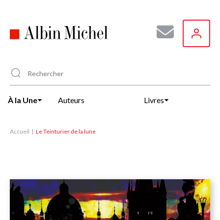
Aller
au
contenu
principal
À la Une
Auteurs
Livres
Accueil
Le Teinturier de la lune