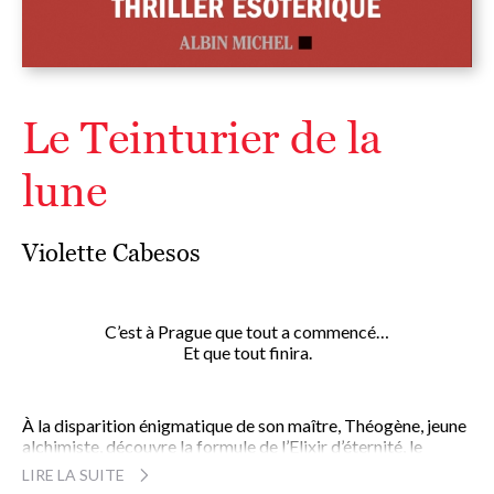
Le Teinturier de la
lune
Violette Cabesos
C’est à Prague que tout a commencé…
Et que tout finira.
À la disparition énigmatique de son maître, Théogène, jeune
alchimiste, découvre la formule de l’Elixir d’éternité, le
philtre qui rend immortel. C’est le début d’une course
LIRE LA SUITE
jonchée de meurtres qui le conduit à Prague, à la cour de