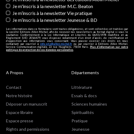
Je m'inscris à la newsletter M.C. Beaton
Je m’inscris à la newsletter Vie pratique
Je m’inscris à la newsletter Jeunesse & BD
Les informations dans ce formulaire sont toutes obligatoires, et sont collectées et traitées par
la société Editions Albin Michel, afin de recevoir nos newsletters au format digital si vous le
souhaitez. Conformément à la Loi Informatique et Libertés du 06/01/1978 modifiée et au
Règlement (UE) 2016/679, vous disposez notamment d'un droit d'accès, de rectification et
d’opposition aux informations vous concernant. Vous pouvez exercer ces droits en nous
contactant par courriel à
info-site@albin-michel.fr
ou par courrier à Editions Albin Michel,
Service Communication digitale, 22 rue Huyghens, 75014 Paris.
Plus d’information sur notre
politique de protection de vos données personnelles
.
A Propos
Départements
Contact
Littérature
Notre histoire
Essais & docs
Déposer un manuscrit
Sciences humaines
Espace libraire
Spiritualités
Espace presse
Pratique
Rights and permissions
Jeunesse