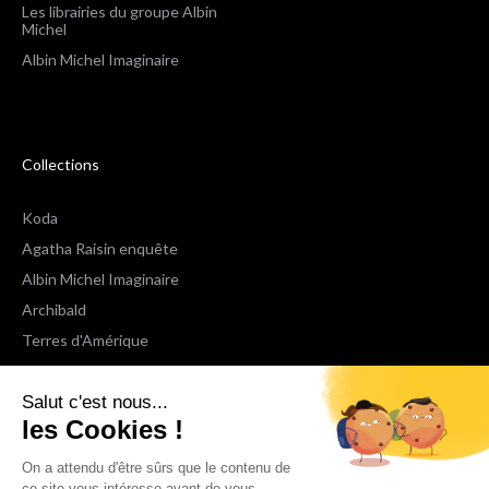
Les librairies du groupe Albin
Michel
Albin Michel Imaginaire
Collections
Koda
Agatha Raisin enquête
Albin Michel Imaginaire
Archibald
Terres d'Amérique
Espaces Libres Poche
Salut c'est nous...
NOX
les Cookies !
Wiz
Voir toutes les collections
On a attendu d'être sûrs que le contenu de
ce site vous intéresse avant de vous