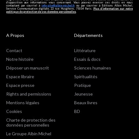
d’opposition aux informations vous concernant. Vous pouvez exercer ces droits en nous
contactant par courriel à
info-site@albin-michel.fr
ou par courrier à Editions Albin Michel,
Service Communication digitale, 22 rue Huyghens, 75014 Paris.
Plus d’information sur notre
politique de protection de vos données personnelles
.
A Propos
Départements
Contact
Littérature
Notre histoire
Essais & docs
Déposer un manuscrit
Sciences humaines
Espace libraire
Spiritualités
Espace presse
Pratique
Rights and permissions
Jeunesse
Mentions légales
Beaux livres
Cookies
BD
Charte de protection des
données personnelles
Le Groupe Albin Michel