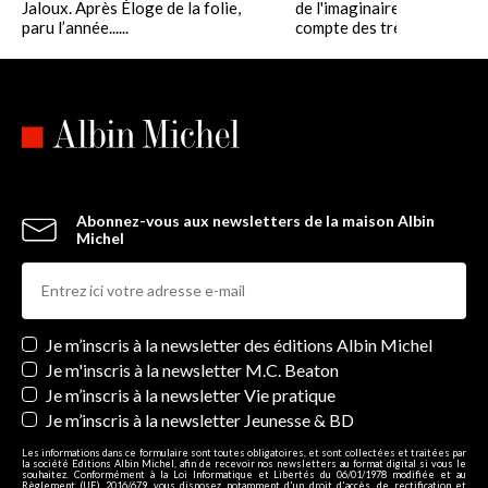
Jaloux. Après Éloge de la folie,
de l'imaginaire, Jean Cass
paru l’année......
compte des très réelles......
Abonnez-vous aux newsletters de la maison Albin
Michel
Newsletters
Je m’inscris à la newsletter des éditions Albin Michel
Je m'inscris à la newsletter M.C. Beaton
Je m’inscris à la newsletter Vie pratique
Je m’inscris à la newsletter Jeunesse & BD
Les informations dans ce formulaire sont toutes obligatoires, et sont collectées et traitées par
la société Editions Albin Michel, afin de recevoir nos newsletters au format digital si vous le
souhaitez. Conformément à la Loi Informatique et Libertés du 06/01/1978 modifiée et au
Règlement (UE) 2016/679, vous disposez notamment d'un droit d'accès, de rectification et