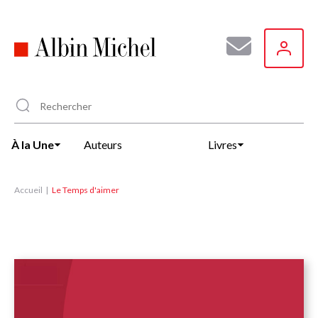
Aller
au
contenu
principal
À la Une
Auteurs
Livres
Accueil
Le Temps d'aimer