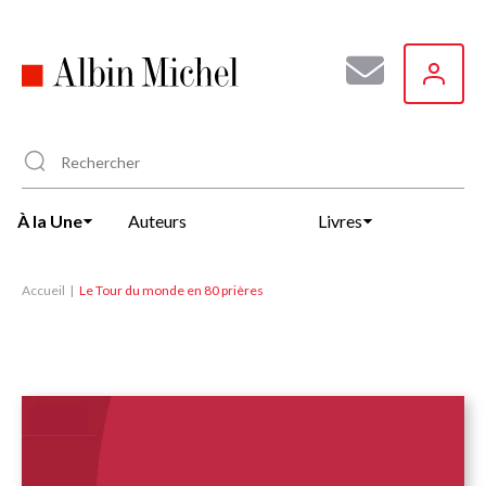
Aller
au
contenu
principal
À la Une
Auteurs
Livres
Accueil
Le Tour du monde en 80 prières