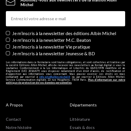
Michel
Newsletters
Je m’inscris à la newsletter des éditions Albin Michel
Je m'inscris à la newsletter M.C. Beaton
Je m’inscris à la newsletter Vie pratique
Je m’inscris à la newsletter Jeunesse & BD
Les informations dans ce formulaire sont toutes obligatoires, et sont collectées et traitées par
la société Editions Albin Michel, afin de recevoir nos newsletters au format digital si vous le
souhaitez. Conformément à la Loi Informatique et Libertés du 06/01/1978 modifiée et au
Règlement (UE) 2016/679, vous disposez notamment d'un droit d'accès, de rectification et
d’opposition aux informations vous concernant. Vous pouvez exercer ces droits en nous
contactant par courriel à
info-site@albin-michel.fr
ou par courrier à Editions Albin Michel,
Service Communication digitale, 22 rue Huyghens, 75014 Paris.
Plus d’information sur notre
politique de protection de vos données personnelles
.
A Propos
Départements
Contact
Littérature
Notre histoire
Essais & docs