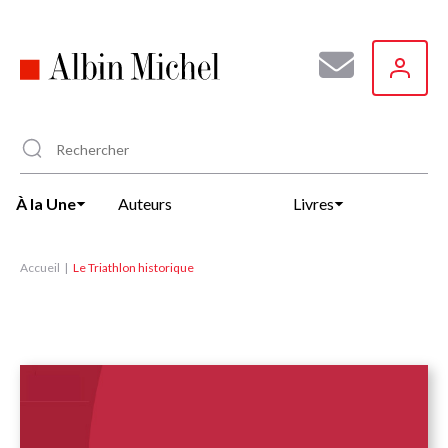
Aller
au
contenu
principal
À la Une
Auteurs
Livres
Accueil
Le Triathlon historique