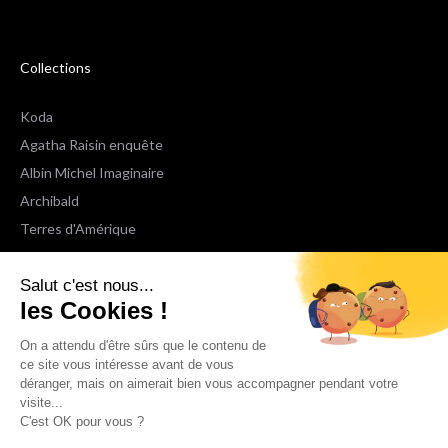
Collections
Koda
Agatha Raisin enquête
Albin Michel Imaginaire
Archibald
Terres d'Amérique
Espaces Libres Poche
Salut c'est nous...
NOX
les Cookies !
Wiz
Voir toutes les collections
On a attendu d'être sûrs que le contenu de
ce site vous intéresse avant de vous
déranger, mais on aimerait bien vous accompagner pendant votre
Nous suivre
visite...
C'est OK pour vous ?