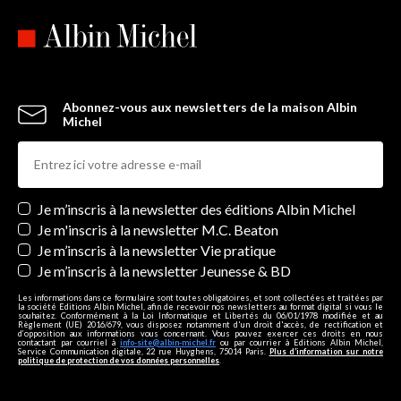
Abonnez-vous aux newsletters de la maison Albin
Michel
Newsletters
Je m’inscris à la newsletter des éditions Albin Michel
Je m'inscris à la newsletter M.C. Beaton
Je m’inscris à la newsletter Vie pratique
Je m’inscris à la newsletter Jeunesse & BD
Les informations dans ce formulaire sont toutes obligatoires, et sont collectées et traitées par
la société Editions Albin Michel, afin de recevoir nos newsletters au format digital si vous le
souhaitez. Conformément à la Loi Informatique et Libertés du 06/01/1978 modifiée et au
Règlement (UE) 2016/679, vous disposez notamment d'un droit d'accès, de rectification et
d’opposition aux informations vous concernant. Vous pouvez exercer ces droits en nous
contactant par courriel à
info-site@albin-michel.fr
ou par courrier à Editions Albin Michel,
Service Communication digitale, 22 rue Huyghens, 75014 Paris.
Plus d’information sur notre
politique de protection de vos données personnelles
.