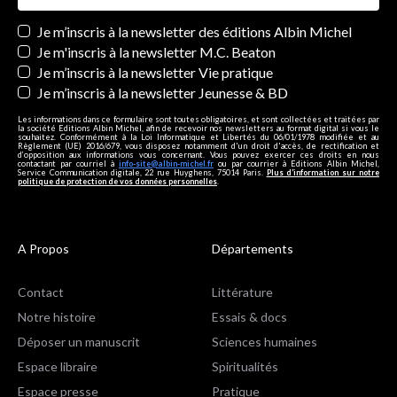
Newsletters
Je m’inscris à la newsletter des éditions Albin Michel
Je m'inscris à la newsletter M.C. Beaton
Je m’inscris à la newsletter Vie pratique
Je m’inscris à la newsletter Jeunesse & BD
Les informations dans ce formulaire sont toutes obligatoires, et sont collectées et traitées par
la société Editions Albin Michel, afin de recevoir nos newsletters au format digital si vous le
souhaitez. Conformément à la Loi Informatique et Libertés du 06/01/1978 modifiée et au
Règlement (UE) 2016/679, vous disposez notamment d'un droit d'accès, de rectification et
d’opposition aux informations vous concernant. Vous pouvez exercer ces droits en nous
contactant par courriel à
info-site@albin-michel.fr
ou par courrier à Editions Albin Michel,
Service Communication digitale, 22 rue Huyghens, 75014 Paris.
Plus d’information sur notre
politique de protection de vos données personnelles
.
A Propos
Départements
Contact
Littérature
Notre histoire
Essais & docs
Déposer un manuscrit
Sciences humaines
Espace libraire
Spiritualités
Espace presse
Pratique