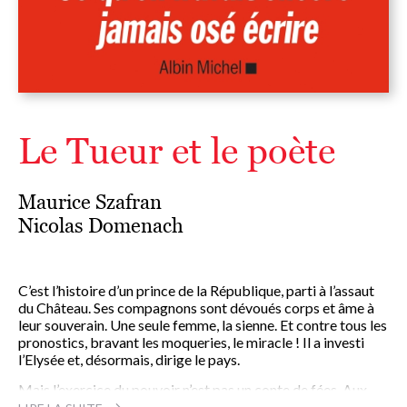
Le Tueur et le poète
Maurice Szafran
Nicolas Domenach
C’est l’histoire d’un prince de la République, parti à l’assaut
du Château. Ses compagnons sont dévoués corps et âme à
leur souverain. Une seule femme, la sienne. Et contre tous les
pronostics, bravant les moqueries, le miracle ! Il a investi
l’Elysée et, désormais, dirige le pays.
Mais l’exercice du pouvoir n’est pas un conte de fées. Aux
grandes réformes lancées par Emmanuel Macron, ont aussi