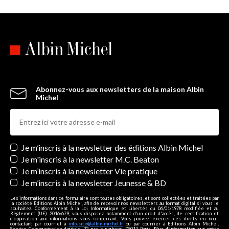
Abonnez-vous aux newsletters de la maison Albin
Michel
Newsletters
Je m’inscris à la newsletter des éditions Albin Michel
Je m'inscris à la newsletter M.C. Beaton
Je m’inscris à la newsletter Vie pratique
Je m’inscris à la newsletter Jeunesse & BD
Les informations dans ce formulaire sont toutes obligatoires, et sont collectées et traitées par
la société Editions Albin Michel, afin de recevoir nos newsletters au format digital si vous le
souhaitez. Conformément à la Loi Informatique et Libertés du 06/01/1978 modifiée et au
Règlement (UE) 2016/679, vous disposez notamment d'un droit d'accès, de rectification et
d’opposition aux informations vous concernant. Vous pouvez exercer ces droits en nous
contactant par courriel à
info-site@albin-michel.fr
ou par courrier à Editions Albin Michel,
Service Communication digitale, 22 rue Huyghens, 75014 Paris.
Plus d’information sur notre