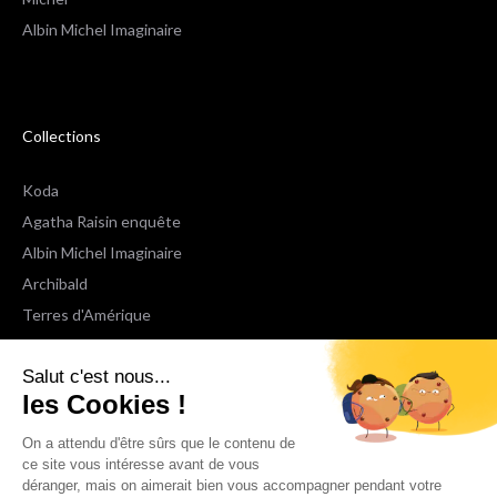
Albin Michel Imaginaire
Collections
Koda
Agatha Raisin enquête
Albin Michel Imaginaire
Archibald
Terres d'Amérique
Espaces Libres Poche
Salut c'est nous...
NOX
les Cookies !
Wiz
Voir toutes les collections
On a attendu d'être sûrs que le contenu de
ce site vous intéresse avant de vous
déranger, mais on aimerait bien vous accompagner pendant votre
Nous suivre