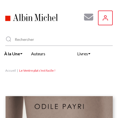
Aller
au
contenu
principal
À la Une
Auteurs
Livres
Accueil
Le Ventre plat c'est facile !