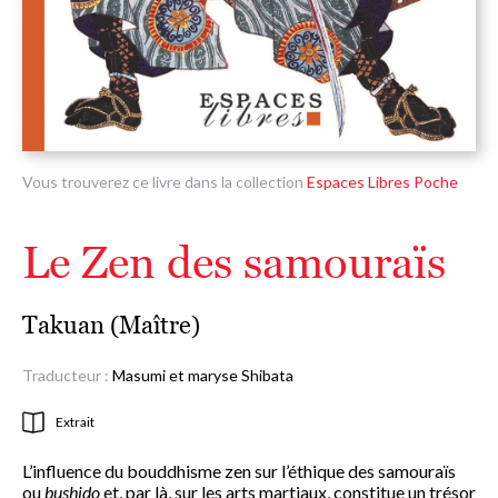
Vous trouverez ce livre dans la collection
Espaces Libres Poche
Le Zen des samouraïs
Takuan (Maître)
Traducteur :
Masumi et maryse Shibata
Extrait
L’influence du bouddhisme zen sur l’éthique des samouraïs
ou
bushido
et, par là, sur les arts martiaux, constitue un trésor