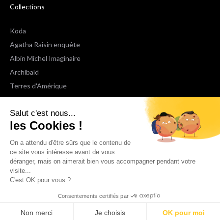
Collections
Koda
Agatha Raisin enquête
Albin Michel Imaginaire
Archibald
Terres d'Amérique
Espaces Libres Poche
Salut c'est nous...
NOX
les Cookies !
Wiz
Voir toutes les collections
On a attendu d'être sûrs que le contenu de
ce site vous intéresse avant de vous
déranger, mais on aimerait bien vous accompagner pendant votre
Nous suivre
visite...
C'est OK pour vous ?
Consentements certifiés par
Non merci
Je choisis
OK pour moi