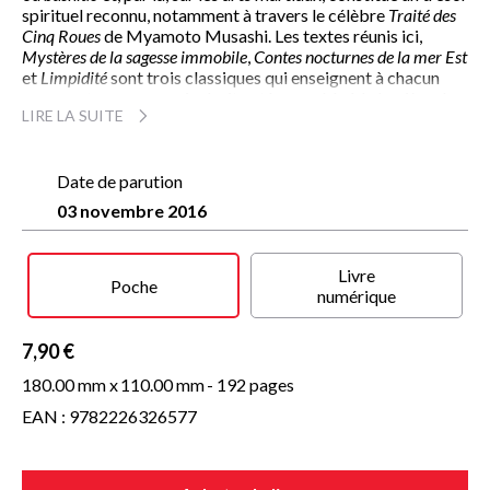
spirituel reconnu, notamment à travers le célèbre
Traité des
Cinq Roues
de Myamoto Musashi. Les textes réunis ici,
Mystères de la sagesse immobile
,
Contes nocturnes de la mer Est
et
Limpidité
sont trois classiques qui enseignent à chacun
comment mener une vie droite et honorable à la lumière du
LIRE LA SUITE
Zen et du
bushido
. Leur auteur, maître Takuan (1573-1645),
conseiller spirituel du troisième shôgun des Tokugawa,
comptait parmi ses disciples un empereur du Japon,
plusieurs
Date de parution
daimyo
(princes ou grands seigneurs) et de
nombreux maîtres du
kenjutsu
, l’art martial du sabre. La
03 novembre 2016
légende veut qu’il ait également été le maître de Myamoto
Musashi… Traduits par Maryse et Masumi Shibata, ces
textes sont accompagnés de portraits de samouraïs et
Livre
d’extraits de chroniques historiques qui permettent de
Poche
numérique
mieux saisir l’esprit de cette période.
Ce volume a précédemment paru sous le titre
Mystères de la
7,90 €
sagesse immobile
.
180.00 mm x
110.00 mm
- 192 pages
EAN : 9782226326577