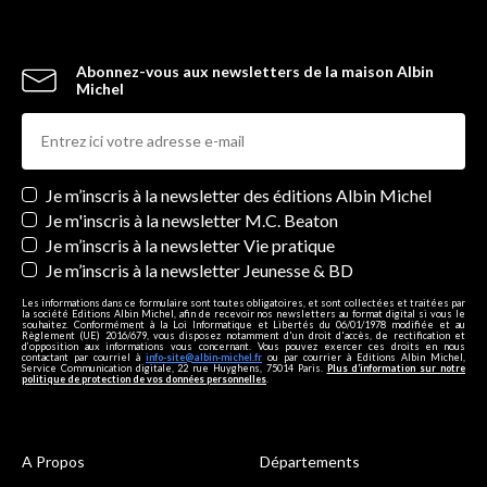
Abonnez-vous aux newsletters de la maison Albin
Michel
Newsletters
Je m’inscris à la newsletter des éditions Albin Michel
Je m'inscris à la newsletter M.C. Beaton
Je m’inscris à la newsletter Vie pratique
Je m’inscris à la newsletter Jeunesse & BD
Les informations dans ce formulaire sont toutes obligatoires, et sont collectées et traitées par
la société Editions Albin Michel, afin de recevoir nos newsletters au format digital si vous le
souhaitez. Conformément à la Loi Informatique et Libertés du 06/01/1978 modifiée et au
Règlement (UE) 2016/679, vous disposez notamment d'un droit d'accès, de rectification et
d’opposition aux informations vous concernant. Vous pouvez exercer ces droits en nous
contactant par courriel à
info-site@albin-michel.fr
ou par courrier à Editions Albin Michel,
Service Communication digitale, 22 rue Huyghens, 75014 Paris.
Plus d’information sur notre
politique de protection de vos données personnelles
.
A Propos
Départements