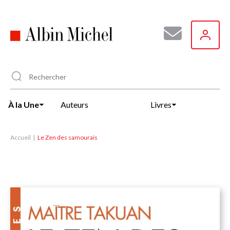
Aller
au
contenu
principal
À la Une
Auteurs
Livres
Accueil
Le Zen des samouraïs