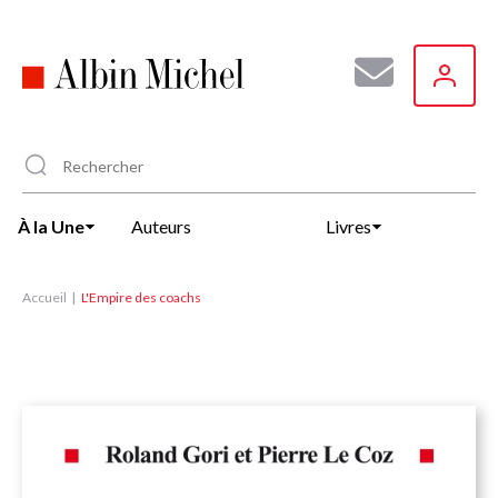
Aller
au
contenu
principal
À la Une
Auteurs
Livres
Accueil
L'Empire des coachs