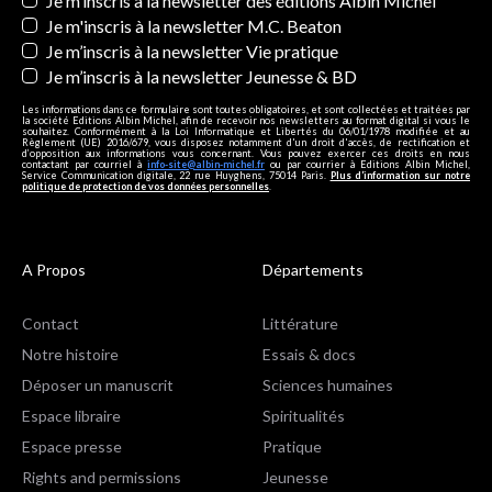
Newsletters
Je m’inscris à la newsletter des éditions Albin Michel
Je m'inscris à la newsletter M.C. Beaton
Je m’inscris à la newsletter Vie pratique
Je m’inscris à la newsletter Jeunesse & BD
Les informations dans ce formulaire sont toutes obligatoires, et sont collectées et traitées par
la société Editions Albin Michel, afin de recevoir nos newsletters au format digital si vous le
souhaitez. Conformément à la Loi Informatique et Libertés du 06/01/1978 modifiée et au
Règlement (UE) 2016/679, vous disposez notamment d'un droit d'accès, de rectification et
d’opposition aux informations vous concernant. Vous pouvez exercer ces droits en nous
contactant par courriel à
info-site@albin-michel.fr
ou par courrier à Editions Albin Michel,
Service Communication digitale, 22 rue Huyghens, 75014 Paris.
Plus d’information sur notre
politique de protection de vos données personnelles
.
A Propos
Départements
Contact
Littérature
Notre histoire
Essais & docs
Déposer un manuscrit
Sciences humaines
Espace libraire
Spiritualités
Espace presse
Pratique
Rights and permissions
Jeunesse