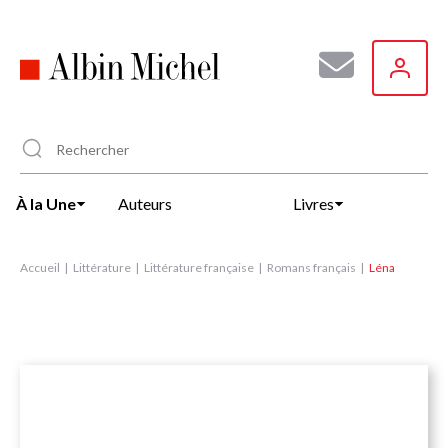
Aller
au
contenu
principal
À la Une
Auteurs
Livres
Accueil
Littérature
Littérature française
Romans français
Léna