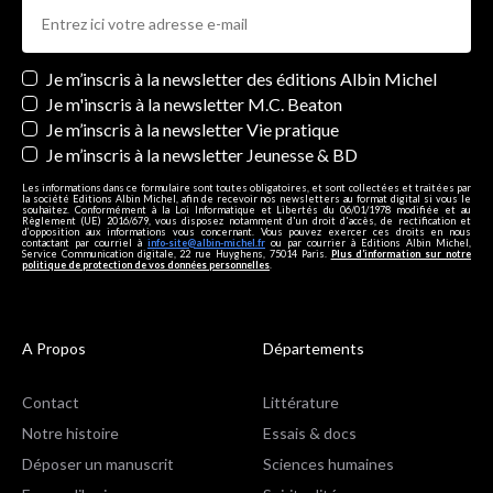
Newsletters
Je m’inscris à la newsletter des éditions Albin Michel
Je m'inscris à la newsletter M.C. Beaton
Je m’inscris à la newsletter Vie pratique
Je m’inscris à la newsletter Jeunesse & BD
Les informations dans ce formulaire sont toutes obligatoires, et sont collectées et traitées par
la société Editions Albin Michel, afin de recevoir nos newsletters au format digital si vous le
souhaitez. Conformément à la Loi Informatique et Libertés du 06/01/1978 modifiée et au
Règlement (UE) 2016/679, vous disposez notamment d'un droit d'accès, de rectification et
d’opposition aux informations vous concernant. Vous pouvez exercer ces droits en nous
contactant par courriel à
info-site@albin-michel.fr
ou par courrier à Editions Albin Michel,
Service Communication digitale, 22 rue Huyghens, 75014 Paris.
Plus d’information sur notre
politique de protection de vos données personnelles
.
A Propos
Départements
Contact
Littérature
Notre histoire
Essais & docs
Déposer un manuscrit
Sciences humaines