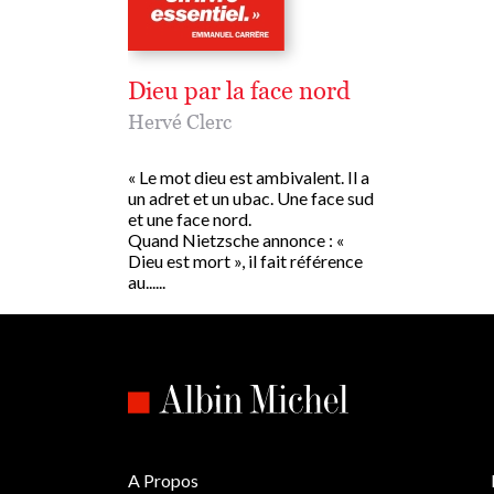
Dieu par la face nord
Hervé Clerc
« Le mot dieu est ambivalent. Il a
un adret et un ubac. Une face sud
et une face nord.
Quand Nietzsche annonce : «
Dieu est mort », il fait référence
au......
A Propos