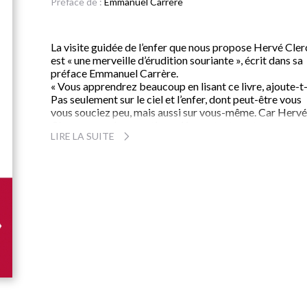
Préface de :
Emmanuel Carrère
La visite guidée de l’enfer que nous propose Hervé Cler
est « une merveille d’érudition souriante », écrit dans sa
préface Emmanuel Carrère.
« Vous apprendrez beaucoup en lisant ce livre, ajoute-t-i
Pas seulement sur le ciel et l’enfer, dont peut-être vous
vous souciez peu, mais aussi sur vous-même. Car Hervé
Clerc y pose des questions si importantes, et sous un an
LIRE LA SUITE
si original, qu’en vous amenant à vous les poser, vous, à
vous demander si vous êtes d’accord ou non avec lui, il
vous éclaire sur vos orientations les plus intimes ».
Dans un style vif et original, l’auteur fait dialoguer relig
et philosophie, Orient et Occident, les idées et les faits
pour percer quelques-uns des secrets de l’enfer, cette
forteresse vide. Ce faisant, il évoque les grandes quest
qui agitent le cœur de l’homme : le bien, le mal, l’amour, 
solitude, le sens de l’art et celui de la vie.