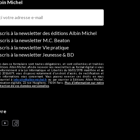
bin Michel
ers
nscris à la newsletter des éditions Albin Michel
nscris à la newsletter M.C. Beaton
scris à la newsletter Vie pratique
nscris à la newsletter Jeunesse & BD
s dans ce formulaire sont toutes obligatoires, et sont collectées et traitées
ditions Albin Michel, afin de recevoir nos newsletters au format digital si vous
onformément à la Loi Informatique et Libertés du 06/01/1978 modifiée et au
 2016/679, vous disposez notamment d'un droit d'accès, de rectification et
ux informations vous concernant. Vous pouvez exercer ces droits en nous
courriel à
info-site@albin-michel.fr
ou par courrier à Editions Albin Michel,
cation digitale, 22 rue Huyghens, 75014 Paris.
Plus d’information sur notre
otection de vos données personnelles
.
vre