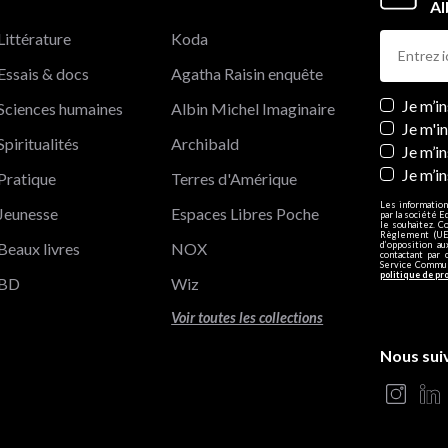
Al
Littérature
Koda
Essais & docs
Agatha Raisin enquête
Newslett
Je m’i
Sciences humaines
Albin Michel Imaginaire
Je m'i
Spiritualités
Archibald
Je m’in
Je m’i
Pratique
Terres d'Amérique
Les information
Jeunesse
Espaces Libres Poche
par la société E
le souhaitez. C
Règlement (UE)
Beaux livres
NOX
d’opposition a
contactant par 
Service Communi
politique de pr
BD
Wiz
Voir toutes les collections
Nous sui