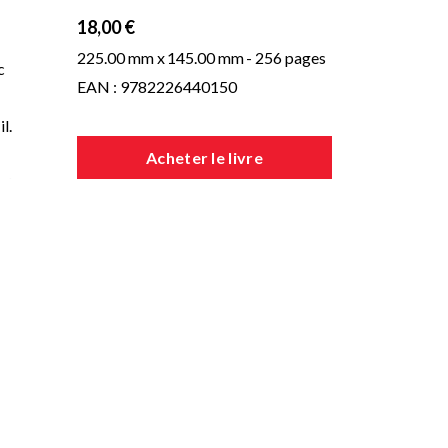
18,00 €
225.00 mm x
145.00 mm
- 256 pages
c
EAN : 9782226440150
l.
Acheter le livre
gle
ion
ions
la