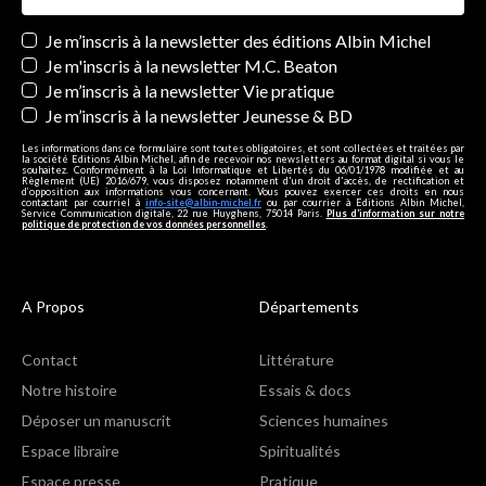
Newsletters
Je m’inscris à la newsletter des éditions Albin Michel
Je m'inscris à la newsletter M.C. Beaton
Je m’inscris à la newsletter Vie pratique
Je m’inscris à la newsletter Jeunesse & BD
Les informations dans ce formulaire sont toutes obligatoires, et sont collectées et traitées par
la société Editions Albin Michel, afin de recevoir nos newsletters au format digital si vous le
souhaitez. Conformément à la Loi Informatique et Libertés du 06/01/1978 modifiée et au
Règlement (UE) 2016/679, vous disposez notamment d'un droit d'accès, de rectification et
d’opposition aux informations vous concernant. Vous pouvez exercer ces droits en nous
contactant par courriel à
info-site@albin-michel.fr
ou par courrier à Editions Albin Michel,
Service Communication digitale, 22 rue Huyghens, 75014 Paris.
Plus d’information sur notre
politique de protection de vos données personnelles
.
A Propos
Départements
Contact
Littérature
Notre histoire
Essais & docs
Déposer un manuscrit
Sciences humaines
Espace libraire
Spiritualités
Espace presse
Pratique