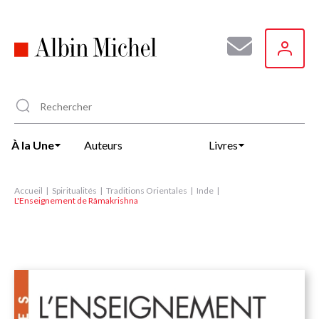
Aller
au
contenu
principal
À la Une
Auteurs
Livres
Accueil
Spiritualités
Traditions Orientales
Inde
L'Enseignement de Râmakrishna