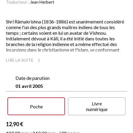
Traducteur :
Jean Herbert
Shrî Râmakrishna (1836-1886) est unanimement considéré
comme l'un des plus grands maîtres indiens de tous les
temps ; certains voient en lui un avatar de Vishnou.
Initialement dévoué à Kâlî, il a été initié dans toutes les
branches de la religion indienne et a même effectué des
incursions dans le christianisme et l'islam, se conformant
aux rituels et aux croyances de chacune. « Tous les chemins
LIRE LA SUITE
mènent à Dieu, mais les chemins ne sont pas Dieu », avait-il
coutume d'affirmer : message qui va plus loin que la
tolérance, affirmant la légitimité pleine et entière de toutes
les grandes traditions religieuses. Gandhi disait de lui : « Sa
Date de parution
vie nous permet de voir Dieu face à face. » Le présent
01 avril 2005
recueil, augmenté au fil des rééditions, constitue aujourd'hui
le texte de référence sur la pensée de ce maître.
Livre
Poche
numérique
12,90 €