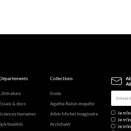
Départements
Collections
Ab
Al
Littérature
Koda
Essais & docs
Agatha Raisin enquête
Newslett
Je m’i
Sciences humaines
Albin Michel Imaginaire
Je m'i
Spiritualités
Archibald
Je m’in