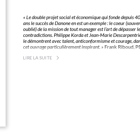
« Le double projet social et économique qui fonde depuis 4
ans le succès de Danone en est un exemple : le coeur (souve
oublié) de la mission de tout manager est l’art de dépasser l
contradictions. Philippe Korda et Jean-Marie Descarpentri
le démontrent avec talent, anticonformisme et courage, da
cet ouvrage particulièrement inspirant. »
Frank Riboud, 
de Danone.
LIRE LA SUITE
Au moment où les salariés doutent de leurs patrons, où
notre économie nécessite des adaptations toujours plu
rapides, au coeur d’un pays qui souffre, davantage que 
voisins européens, de multiples « fractures », l’expérien
de Jean-Marie Descarpentries et de Philippe Korda est
éclairante. Pour eux, le succès de l’entreprise repose sur
mobilisation des hommes. Ce qui suppose de les libérer
des entraves de l’organisation.
Dans ce livre stimulant, à contre-courant des méthodes
classiques de management, ils exposent des principes
étonnamment simples et des outils pratiques puissants,
nécessaires pour révéler les énergies et les talents et,
finalement, réconcilier l’entrprise et ceux qui l’animent.