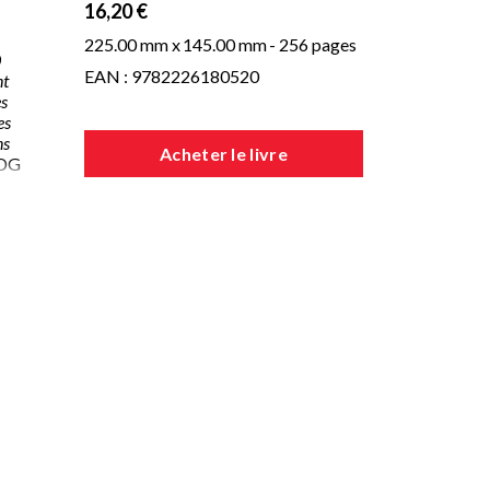
16,20 €
225.00 mm x
145.00 mm
- 256 pages
0
EAN : 9782226180520
nt
es
es
ns
Acheter le livre
PDG
s
ses
ce
 la