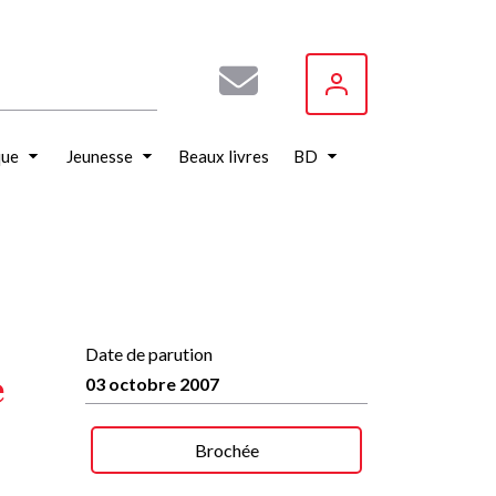
que
Jeunesse
Beaux livres
BD
Date de parution
e
03 octobre 2007
Brochée