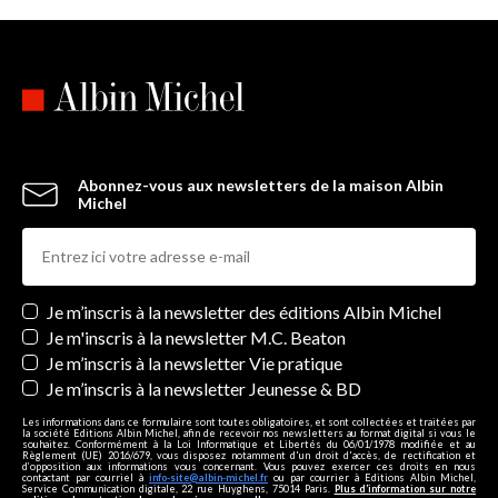
Abonnez-vous aux newsletters de la maison Albin
Michel
Newsletters
Je m’inscris à la newsletter des éditions Albin Michel
Je m'inscris à la newsletter M.C. Beaton
Je m’inscris à la newsletter Vie pratique
Je m’inscris à la newsletter Jeunesse & BD
Les informations dans ce formulaire sont toutes obligatoires, et sont collectées et traitées par
la société Editions Albin Michel, afin de recevoir nos newsletters au format digital si vous le
souhaitez. Conformément à la Loi Informatique et Libertés du 06/01/1978 modifiée et au
Règlement (UE) 2016/679, vous disposez notamment d'un droit d'accès, de rectification et
d’opposition aux informations vous concernant. Vous pouvez exercer ces droits en nous
contactant par courriel à
info-site@albin-michel.fr
ou par courrier à Editions Albin Michel,
Service Communication digitale, 22 rue Huyghens, 75014 Paris.
Plus d’information sur notre