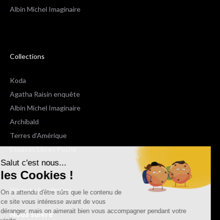
Albin Michel Imaginaire
Collections
Koda
Agatha Raisin enquête
Albin Michel Imaginaire
Archibald
Terres d'Amérique
Espaces Libres Poche
Salut c'est nous...
NOX
les Cookies !
Wiz
Voir toutes les collections
On a attendu d'être sûrs que le contenu de
ce site vous intéresse avant de vous
déranger, mais on aimerait bien vous accompagner pendant votre
Nous suivre