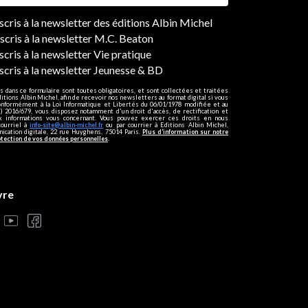
ers
nscris à la newsletter des éditions Albin Michel
nscris à la newsletter M.C. Beaton
scris à la newsletter Vie pratique
nscris à la newsletter Jeunesse & BD
s dans ce formulaire sont toutes obligatoires, et sont collectées et traitées
ditions Albin Michel, afin de recevoir nos newsletters au format digital si vous
onformément à la Loi Informatique et Libertés du 06/01/1978 modifiée et au
 2016/679, vous disposez notamment d'un droit d'accès, de rectification et
ux informations vous concernant. Vous pouvez exercer ces droits en nous
courriel à
info-site@albin-michel.fr
ou par courrier à Editions Albin Michel,
cation digitale, 22 rue Huyghens, 75014 Paris.
Plus d’information sur notre
otection de vos données personnelles
.
vre
s réglementations. Personnalisez vos préférences pour contrôler