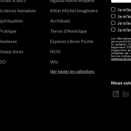
Essais & docs
Agatha Raisin enquête
Newslett
Je m’i
Sciences humaines
Albin Michel Imaginaire
Je m'i
Spiritualités
Archibald
Je m’in
Je m’i
Pratique
Terres d'Amérique
Les information
Jeunesse
Espaces Libres Poche
par la société E
le souhaitez. C
Règlement (UE)
Beaux livres
NOX
d’opposition a
contactant par 
Service Communi
politique de pr
BD
Wiz
Voir toutes les collections
Nous sui
s Options
ètres de confidentialité, en garantissant la conformité avec le