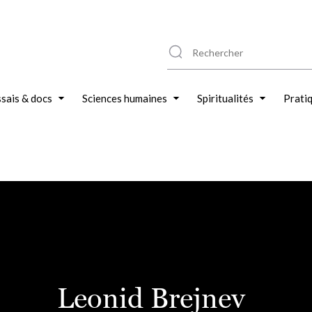
sais & docs
Sciences humaines
Spiritualités
Prati
Leonid Brejnev