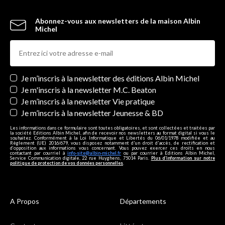
Abonnez-vous aux newsletters de la maison Albin
Michel
Newsletters
Je m’inscris à la newsletter des éditions Albin Michel
Je m'inscris à la newsletter M.C. Beaton
Je m’inscris à la newsletter Vie pratique
Je m’inscris à la newsletter Jeunesse & BD
Les informations dans ce formulaire sont toutes obligatoires, et sont collectées et traitées par
la société Editions Albin Michel, afin de recevoir nos newsletters au format digital si vous le
souhaitez. Conformément à la Loi Informatique et Libertés du 06/01/1978 modifiée et au
Règlement (UE) 2016/679, vous disposez notamment d'un droit d'accès, de rectification et
d’opposition aux informations vous concernant. Vous pouvez exercer ces droits en nous
contactant par courriel à
info-site@albin-michel.fr
ou par courrier à Editions Albin Michel,
Service Communication digitale, 22 rue Huyghens, 75014 Paris.
Plus d’information sur notre
politique de protection de vos données personnelles
.
A Propos
Départements