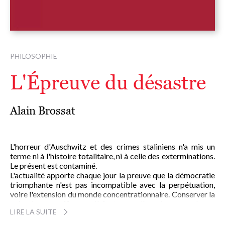
PHILOSOPHIE
L'Épreuve du désastre
Alain Brossat
L'horreur d'Auschwitz et des crimes staliniens n'a mis un
terme ni à l'histoire totalitaire, ni à celle des exterminations.
Le présent est contaminé.
L'actualité apporte chaque jour la preuve que la démocratie
triomphante n'est pas incompatible avec la perpétuation,
voire l'extension du monde concentrationnaire. Conserver la
mémoire ne suffit pas. Il faut, pour l'avenir, passer à une
LIRE LA SUITE
e
compréhension du XX
siècle marqué plus que tout autre par
la déchirure catastrophique du tissu de la civilisation que la