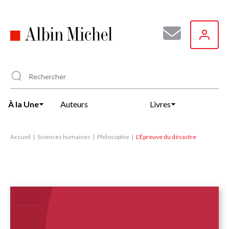
Aller
au
contenu
principal
À la Une
Auteurs
Livres
Accueil
Sciences humaines
Philosophie
L'Épreuve du désastre