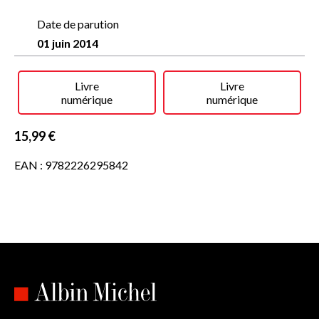
démocratie mondialisée ne peut réparer.
Date de parution
Alain Brossat
, philosophe et enseignant à l'université Paris
01 juin 2014
VIII, a voulu entreprendre cette tâche en relisant Hannah
Arendt et Michel Foucault. Analysant la logique des
discours concernant les génocides livrés aux émotions, aux
Livre
Livre
jeux de mémoire et aux enjeux politiques, il élabore une
numérique
numérique
histoire comparée des différentes scènes de l'extrême
Auschwitz, la Kolyma, Hiroshima.
15,99 €
EAN : 9782226295842