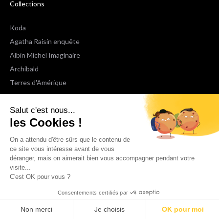
Collections
Koda
Agatha Raisin enquête
Albin Michel Imaginaire
Archibald
Terres d'Amérique
Espaces Libres Poche
Salut c'est nous...
NOX
les Cookies !
Wiz
Voir toutes les collections
On a attendu d'être sûrs que le contenu de
ce site vous intéresse avant de vous
déranger, mais on aimerait bien vous accompagner pendant votre
Nous suivre
visite...
C'est OK pour vous ?
Consentements certifiés par
Non merci
Je choisis
OK pour moi