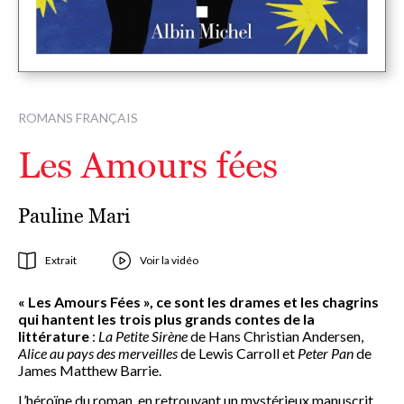
ROMANS FRANÇAIS
Les Amours fées
Pauline Mari
Extrait
Voir la vidéo
« Les Amours Fées », ce sont les drames et les chagrins
qui hantent les trois plus grands contes de la
littérature
:
La Petite Sirène
de Hans Christian Andersen,
Alice au pays des merveilles
de Lewis Carroll et
Peter Pan
de
James Matthew Barrie.
L’héroïne du roman, en retrouvant un mystérieux manuscrit,