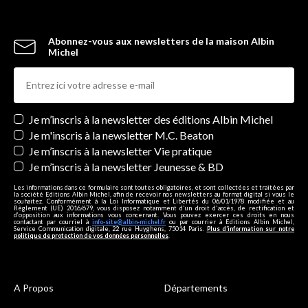
Abonnez-vous aux newsletters de la maison Albin
Michel
Newsletters
Je m’inscris à la newsletter des éditions Albin Michel
Je m'inscris à la newsletter M.C. Beaton
Je m’inscris à la newsletter Vie pratique
Je m’inscris à la newsletter Jeunesse & BD
Les informations dans ce formulaire sont toutes obligatoires, et sont collectées et traitées par
la société Editions Albin Michel, afin de recevoir nos newsletters au format digital si vous le
souhaitez. Conformément à la Loi Informatique et Libertés du 06/01/1978 modifiée et au
Règlement (UE) 2016/679, vous disposez notamment d'un droit d'accès, de rectification et
d’opposition aux informations vous concernant. Vous pouvez exercer ces droits en nous
contactant par courriel à
info-site@albin-michel.fr
ou par courrier à Editions Albin Michel,
Service Communication digitale, 22 rue Huyghens, 75014 Paris.
Plus d’information sur notre
politique de protection de vos données personnelles
.
A Propos
Départements