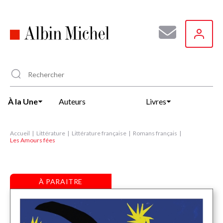
Aller
au
contenu
principal
À la Une
Auteurs
Livres
Accueil
Littérature
Littérature française
Romans français
Les Amours fées
À PARAITRE