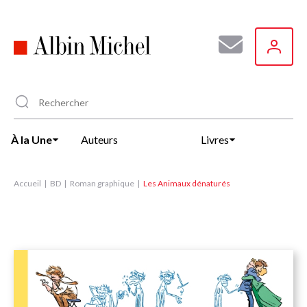
Aller
au
contenu
principal
À la Une
Auteurs
Livres
Accueil
BD
Roman graphique
Les Animaux dénaturés