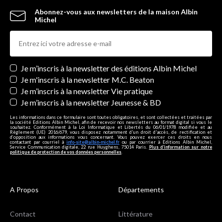
Abonnez-vous aux newsletters de la maison Albin
Michel
Newsletters
Je m’inscris à la newsletter des éditions Albin Michel
Je m'inscris à la newsletter M.C. Beaton
Je m’inscris à la newsletter Vie pratique
Je m’inscris à la newsletter Jeunesse & BD
Les informations dans ce formulaire sont toutes obligatoires, et sont collectées et traitées par
la société Editions Albin Michel, afin de recevoir nos newsletters au format digital si vous le
souhaitez. Conformément à la Loi Informatique et Libertés du 06/01/1978 modifiée et au
Règlement (UE) 2016/679, vous disposez notamment d'un droit d'accès, de rectification et
d’opposition aux informations vous concernant. Vous pouvez exercer ces droits en nous
contactant par courriel à
info-site@albin-michel.fr
ou par courrier à Editions Albin Michel,
Service Communication digitale, 22 rue Huyghens, 75014 Paris.
Plus d’information sur notre
politique de protection de vos données personnelles
.
A Propos
Départements
Contact
Littérature