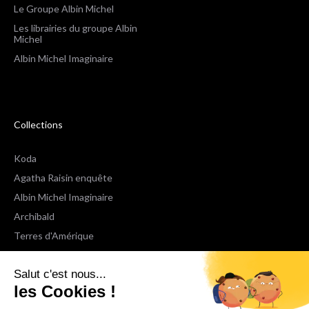
Le Groupe Albin Michel
Les librairies du groupe Albin
Michel
Albin Michel Imaginaire
Collections
Koda
Agatha Raisin enquête
Albin Michel Imaginaire
Archibald
Terres d'Amérique
Espaces Libres Poche
Salut c'est nous...
NOX
les Cookies !
Wiz