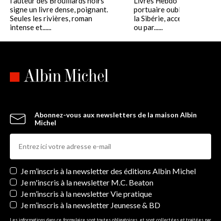
l'auteur des Brouillards noirs
Livres Hebdo Tiksi, ville
signe un livre dense, poignant.
portuaire oubliée aux conf
Seules les rivières, roman
la Sibérie, accessible par a
intense et......
ou par......
Abonnez-vous aux newsletters de la maison Albin
Michel
Newsletters
Je m’inscris à la newsletter des éditions Albin Michel
Je m'inscris à la newsletter M.C. Beaton
Je m’inscris à la newsletter Vie pratique
Je m’inscris à la newsletter Jeunesse & BD
Les informations dans ce formulaire sont toutes obligatoires, et sont collectées et traitées par