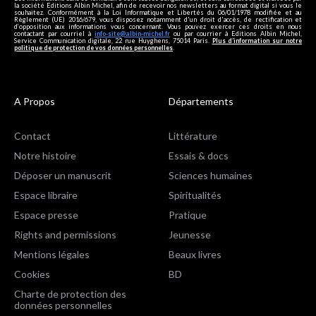
la société Editions Albin Michel, afin de recevoir nos newsletters au format digital si vous le
souhaitez. Conformément à la Loi Informatique et Libertés du 06/01/1978 modifiée et au
Règlement (UE) 2016/679, vous disposez notamment d'un droit d'accès, de rectification et
d’opposition aux informations vous concernant. Vous pouvez exercer ces droits en nous
contactant par courriel à
info-site@albin-michel.fr
ou par courrier à Editions Albin Michel,
Service Communication digitale, 22 rue Huyghens, 75014 Paris.
Plus d’information sur notre
politique de protection de vos données personnelles
.
A Propos
Départements
Contact
Littérature
Notre histoire
Essais & docs
Déposer un manuscrit
Sciences humaines
Espace libraire
Spiritualités
Espace presse
Pratique
Rights and permissions
Jeunesse
Mentions légales
Beaux livres
Cookies
BD
Charte de protection des
données personnelles