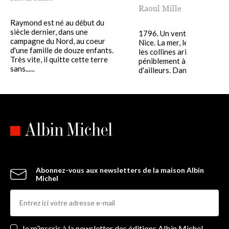
Raoul Mille
Raymond est né au début du
siècle dernier, dans une
1796. Un vent violent souf
campagne du Nord, au coeur
Nice. La mer, les vastes for
d'une famille de douze enfants.
les collines arides résisten
Très vite, il quitte cette terre
péniblement à cette force
sans......
d'ailleurs. Dans le......
Abonnez-vous aux newsletters de la maison Albin
Michel
Newsletters
Je m’inscris à la newsletter des éditions Albin Michel