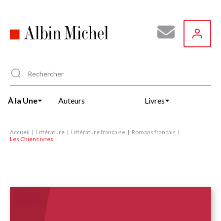
Aller
au
contenu
principal
À la Une
Auteurs
Livres
Accueil
Littérature
Littérature française
Romans français
Les Chiens ivres