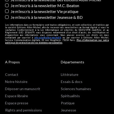
Je m'inscris à la newsletter M.C. Beaton
Je m’inscris à la newsletter Vie pratique
Je m’inscris à la newsletter Jeunesse & BD
Les informations dans ce formulaire sont toutes obligatoires, et sont collectées et traitées par
la société Editions Albin Michel, afin de recevoir nos newsletters au format digital si vous le
souhaitez. Conformément à la Loi Informatique et Libertés du 06/01/1978 modifiée et au
Règlement (UE) 2016/679, vous disposez notamment d'un droit d'accès, de rectification et
d’opposition aux informations vous concernant. Vous pouvez exercer ces droits en nous
contactant par courriel à
info-site@albin-michel.fr
ou par courrier à Editions Albin Michel,
Service Communication digitale, 22 rue Huyghens, 75014 Paris.
Plus d’information sur notre
politique de protection de vos données personnelles
.
A Propos
Départements
Contact
Littérature
Notre histoire
Essais & docs
Déposer un manuscrit
Sciences humaines
Espace libraire
Spiritualités
Espace presse
Pratique
Rights and permissions
Jeunesse