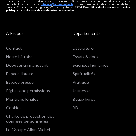
d’opposition aux informations vous concernant. Vous pouvez exercer ces droits en nous
contactant par courriel à
info-site@albin-michel.fr
ou par courrier à Editions Albin Michel,
Service Communication digitale, 22 rue Huyghens, 75014 Paris.
Plus d’information sur notre
politique de protection de vos données personnelles
.
A Propos
Départements
Contact
Littérature
Notre histoire
Essais & docs
Déposer un manuscrit
Sciences humaines
Espace libraire
Spiritualités
Espace presse
Pratique
Rights and permissions
Jeunesse
Mentions légales
Beaux livres
Cookies
BD
Charte de protection des
données personnelles
Le Groupe Albin Michel