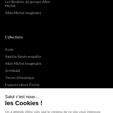
Les librairies du groupe Albin
Michel
Albin Michel Imaginaire
Collections
Koda
Agatha Raisin enquête
Albin Michel Imaginaire
Archibald
Terres d'Amérique
Espaces Libres Poche
NOX
Salut c'est nous...
Wiz
les Cookies !
Voir toutes les collections
On a attendu d'être sûrs que le contenu de ce site vous intéresse