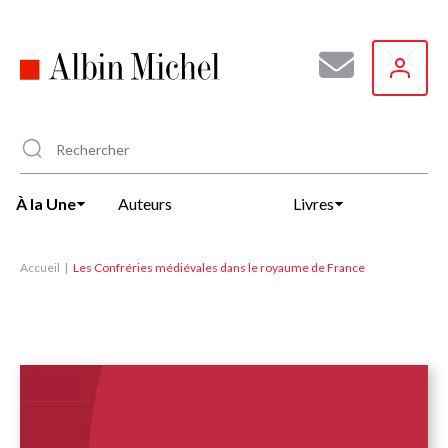
Aller
au
contenu
principal
À la Une
Auteurs
Livres
Accueil
Les Confréries médiévales dans le royaume de France