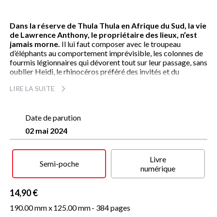
Dans la réserve de Thula Thula en Afrique du Sud, la vie
de Lawrence Anthony, le propriétaire des lieux, n’est
jamais morne.
Il lui faut composer avec le troupeau
d’éléphants au comportement imprévisible, les colonnes de
fourmis légionnaires qui dévorent tout sur leur passage, sans
oublier Heidi, le rhinocéros préféré des invités et du
personnel, menacé par les braconniers.
LIRE LA SUITE
Mais une inquiétante nouvelle le pousse à quitter la
réserve et les siens : à quelques milliers de kilomètres
de là, les rhinocéros blancs du Nord courent un grave
Date de parution
danger d’extinction.
Il s’embarque alors dans une aventure
02 mai 2024
extraordinaire qui le mène de Kinshasa jusqu’aux confins de
la République démocratique du Congo en proie aux conflits
armés. Alors que les efforts diplomatiques pour restaurer la
Livre
paix échouent, Lawrence Anthony se rend dans les zones de
Semi-poche
numérique
combat, là où vivent les rhinocéros, et traite directement
avec les rebelles.
14,90 €
Tout est vrai dans ce fabuleux récit qui transporte le
lecteur
dans un monde où des hommes et des femmes sont
190.00 mm x
125.00 mm
- 384 pages
prêts à risquer leur vie pour sauver les animaux en danger.