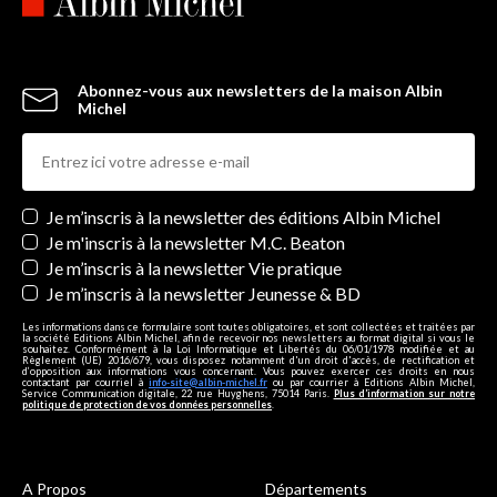
Abonnez-vous aux newsletters de la maison Albin
Michel
Newsletters
Je m’inscris à la newsletter des éditions Albin Michel
Je m'inscris à la newsletter M.C. Beaton
Je m’inscris à la newsletter Vie pratique
Je m’inscris à la newsletter Jeunesse & BD
Les informations dans ce formulaire sont toutes obligatoires, et sont collectées et traitées par
la société Editions Albin Michel, afin de recevoir nos newsletters au format digital si vous le
souhaitez. Conformément à la Loi Informatique et Libertés du 06/01/1978 modifiée et au
Règlement (UE) 2016/679, vous disposez notamment d'un droit d'accès, de rectification et
d’opposition aux informations vous concernant. Vous pouvez exercer ces droits en nous
contactant par courriel à
info-site@albin-michel.fr
ou par courrier à Editions Albin Michel,
Service Communication digitale, 22 rue Huyghens, 75014 Paris.
Plus d’information sur notre
politique de protection de vos données personnelles
.
A Propos
Départements