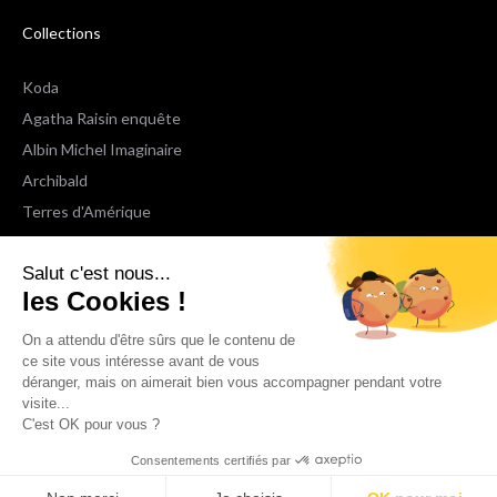
Collections
Koda
Agatha Raisin enquête
Albin Michel Imaginaire
Archibald
Terres d'Amérique
Espaces Libres Poche
Salut c'est nous...
NOX
les Cookies !
Wiz
Voir toutes les collections
On a attendu d'être sûrs que le contenu de
ce site vous intéresse avant de vous
déranger, mais on aimerait bien vous accompagner pendant votre
Nous suivre
visite...
C'est OK pour vous ?
Consentements certifiés par