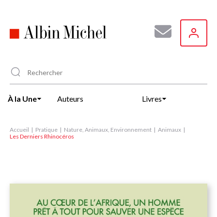
Aller
au
contenu
principal
À la Une
Auteurs
Livres
Accueil
Pratique
Nature, Animaux, Environnement
Animaux
Les Derniers Rhinocéros