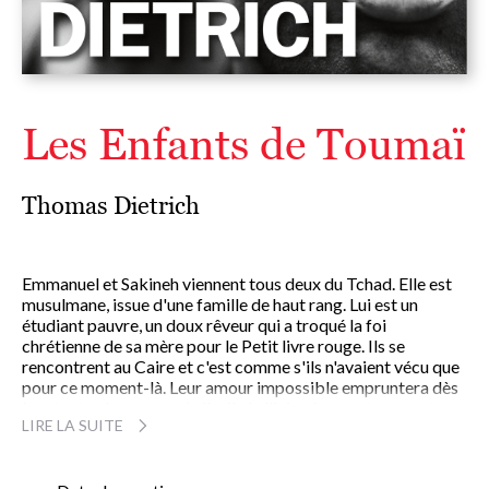
Les Enfants de Toumaï
Thomas Dietrich
Emmanuel et Sakineh viennent tous deux du Tchad. Elle est
musulmane, issue d'une famille de haut rang. Lui est un
étudiant pauvre, un doux rêveur qui a troqué la foi
chrétienne de sa mère pour le Petit livre rouge. Ils se
rencontrent au Caire et c'est comme s'ils n'avaient vécu que
pour ce moment-là. Leur amour impossible empruntera dès
lors toutes les routes de l'exil, de l'injustice - notamment
LIRE LA SUITE
celle faite aux femmes - mais aussi de la foi en l'autre.
Thomas Dietrich, prix Folire et finaliste de nombreux prix
littéraires pour son premier roman
Là où la terre est rouge
,