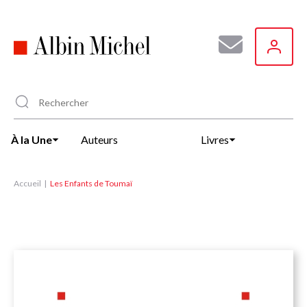
Aller
au
contenu
principal
À la Une
Auteurs
Livres
Accueil
Les Enfants de Toumaï