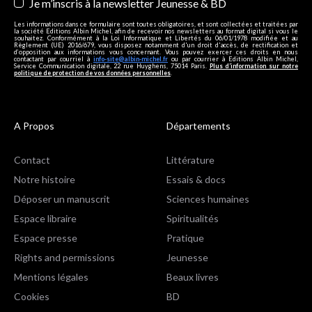
Je m’inscris à la newsletter Jeunesse & BD
Les informations dans ce formulaire sont toutes obligatoires, et sont collectées et traitées par
la société Editions Albin Michel, afin de recevoir nos newsletters au format digital si vous le
souhaitez. Conformément à la Loi Informatique et Libertés du 06/01/1978 modifiée et au
Règlement (UE) 2016/679, vous disposez notamment d'un droit d'accès, de rectification et
d’opposition aux informations vous concernant. Vous pouvez exercer ces droits en nous
contactant par courriel à
info-site@albin-michel.fr
ou par courrier à Editions Albin Michel,
Service Communication digitale, 22 rue Huyghens, 75014 Paris.
Plus d’information sur notre
politique de protection de vos données personnelles
.
A Propos
Départements
Contact
Littérature
Notre histoire
Essais & docs
Déposer un manuscrit
Sciences humaines
Espace libraire
Spiritualités
Espace presse
Pratique
Rights and permissions
Jeunesse
Mentions légales
Beaux livres
Cookies
BD