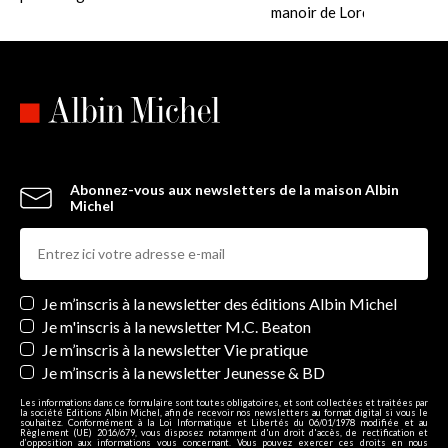
manoir de Lord......
Abonnez-vous aux newsletters de la maison Albin
Michel
Newsletters
Je m’inscris à la newsletter des éditions Albin Michel
Je m'inscris à la newsletter M.C. Beaton
Je m’inscris à la newsletter Vie pratique
Je m’inscris à la newsletter Jeunesse & BD
Les informations dans ce formulaire sont toutes obligatoires, et sont collectées et traitées par
la société Editions Albin Michel, afin de recevoir nos newsletters au format digital si vous le
souhaitez. Conformément à la Loi Informatique et Libertés du 06/01/1978 modifiée et au
Règlement (UE) 2016/679, vous disposez notamment d'un droit d'accès, de rectification et
d’opposition aux informations vous concernant. Vous pouvez exercer ces droits en nous