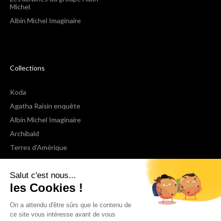
Michel
Albin Michel Imaginaire
Collections
Koda
Agatha Raisin enquête
Albin Michel Imaginaire
Archibald
Terres d'Amérique
Espaces Libres Poche
Salut c'est nous...
NOX
les Cookies !
Wiz
Voir toutes les collections
On a attendu d'être sûrs que le contenu de
ce site vous intéresse avant de vous