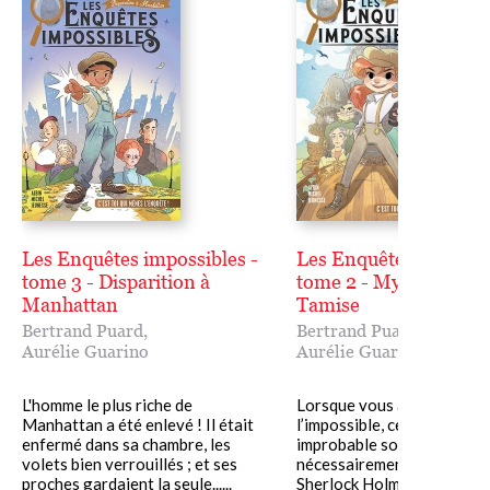
Les Enquêtes impossibles -
Les Enquêtes impossib
tome 3 - Disparition à
tome 2 - Mystère sur l
Manhattan
Tamise
Bertrand Puard
,
Bertrand Puard
,
Aurélie Guarino
Aurélie Guarino
L'homme le plus riche de
Lorsque vous avez éliminé
Manhattan a été enlevé ! Il était
l’impossible, ce qui reste, si
enfermé dans sa chambre, les
improbable soit-il, est
volets bien verrouillés ; et ses
nécessairement la vérité.
proches gardaient la seule......
Sherlock Holmes Le batea