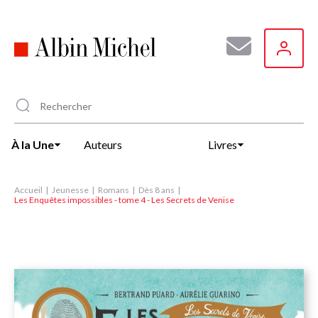
Aller
au
contenu
principal
À la Une
Auteurs
Livres
Accueil
Jeunesse
Romans
Dès 8 ans
Les Enquêtes impossibles - tome 4 - Les Secrets de Venise