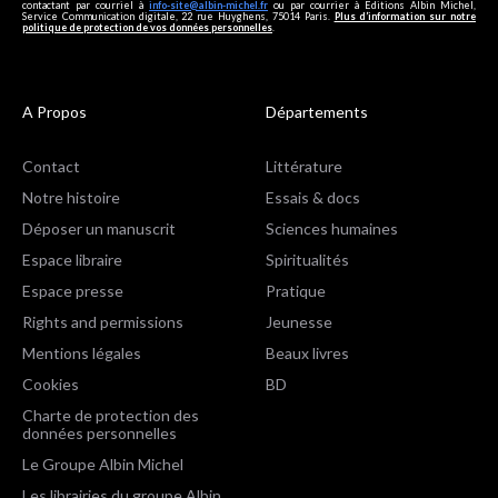
contactant par courriel à
info-site@albin-michel.fr
ou par courrier à Editions Albin Michel,
Service Communication digitale, 22 rue Huyghens, 75014 Paris.
Plus d’information sur notre
politique de protection de vos données personnelles
.
A Propos
Départements
Contact
Littérature
Notre histoire
Essais & docs
Déposer un manuscrit
Sciences humaines
Espace libraire
Spiritualités
Espace presse
Pratique
Rights and permissions
Jeunesse
Mentions légales
Beaux livres
Cookies
BD
Charte de protection des
données personnelles
Le Groupe Albin Michel
Les librairies du groupe Albin