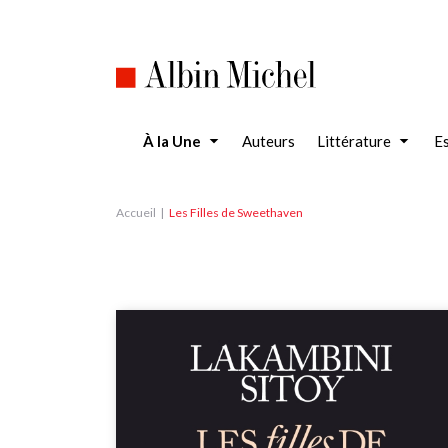
Aller
au
contenu
principal
À la Une
Auteurs
Littérature
Es
Accueil
Les Filles de Sweethaven