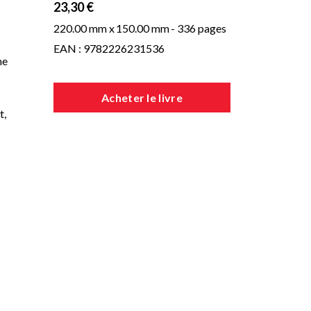
23,30 €
220.00 mm x
150.00 mm
- 336 pages
EAN : 9782226231536
me
Acheter le livre
t,
ide
rs
ia,
is