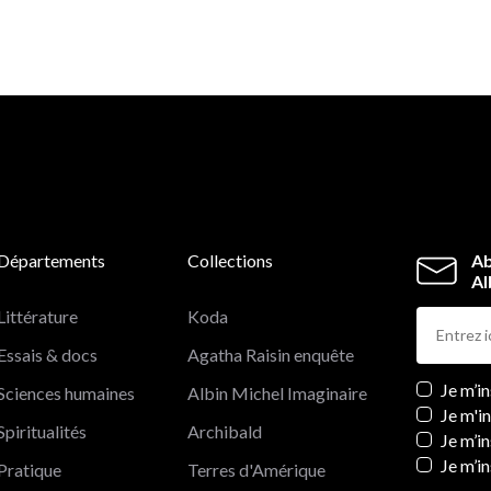
Départements
Collections
Ab
Al
Littérature
Koda
Essais & docs
Agatha Raisin enquête
Newslett
Je m’i
Sciences humaines
Albin Michel Imaginaire
Je m'i
Spiritualités
Archibald
Je m’in
Je m’i
Pratique
Terres d'Amérique