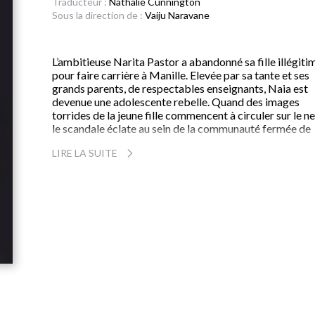
Traducteur :
Nathalie Cunnington
Sous la direction de :
Vaiju Naravane
L’ambitieuse Narita Pastor a abandonné sa fille illégiti
pour faire carrière à Manille. Elevée par sa tante et ses
grands parents, de respectables enseignants, Naia est
devenue une adolescente rebelle. Quand des images
torrides de la jeune fille commencent à circuler sur le ne
le scandale éclate au sein de la communauté fermée de
l’Université presbytérienne de Sweethaven. Narita déc
LIRE LA SUITE
alors de voler au secours de son enfant perdue. A trave
l’intellectuelle frondeuse de la capitale et sa sœur Anton
ce sont deux mondes qui s’affrontent et se jaugent, tand
que remontent à la surface les blessures oubliées et les
mensonges enfouis. Portrait magistral de trois
générations de femmes tiraillées entre tradition et
modernité, le premier roman de la journaliste philippine
Lakambini Sitoy, finaliste du prestigieux Man Asian
Literary Prize, est une véritable révélation.