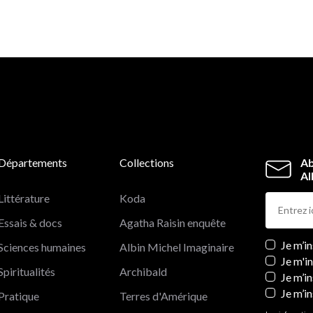
Départements
Collections
Ab
Al
Littérature
Koda
Essais & docs
Agatha Raisin enquête
Newslett
Je m’i
Sciences humaines
Albin Michel Imaginaire
Je m'i
Spiritualités
Archibald
Je m’in
Je m’i
Pratique
Terres d'Amérique