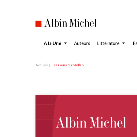
Aller
au
contenu
principal
À la Une
Auteurs
Littérature
Es
Accueil
Les Gens du Mellah